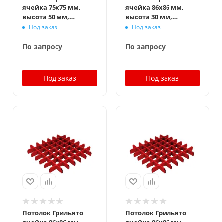
ячейка 75x75 мм,
ячейка 86x86 мм,
высота 50 мм,
высота 30 мм,
ширина 10 мм,
ширина 5 мм,
Под заказ
Под заказ
окраска по RAL
окраска по RAL
По запросу
По запросу
Под заказ
Под заказ
Потолок Грильято
Потолок Грильято