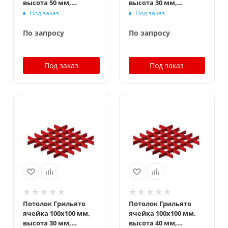
высота 50 мм,
высота 30 мм,
ширина 10 мм,
ширина 5 мм,
Под заказ
Под заказ
окраска по RAL
окраска по ral
По запросу
По запросу
Под заказ
Под заказ
Потолок Грильято
Потолок Грильято
ячейка 100x100 мм,
ячейка 100x100 мм,
высота 30 мм,
высота 40 мм,