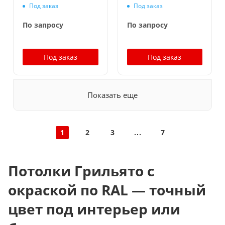
ширина 10 мм,
ширина 10 мм,
Под заказ
Под заказ
окраска по ral
окраска по ral
По запросу
По запросу
Под заказ
Под заказ
Показать еще
1
2
3
7
Потолки Грильято с
окраской по RAL — точный
цвет под интерьер или