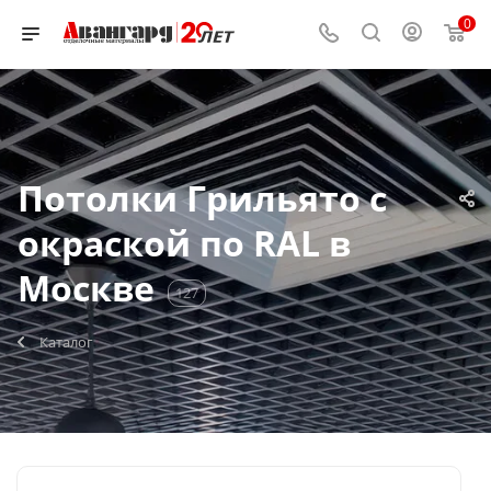
0
Потолки Грильято с
окраской по RAL в
Москве
127
Каталог