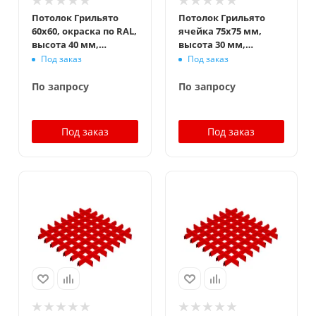
Потолок Грильято
Потолок Грильято
60x60, окраска по RAL,
ячейка 75x75 мм,
высота 40 мм,
высота 30 мм,
ширина 10 мм
ширина 5 мм,
Под заказ
Под заказ
окраска по RAL
По запросу
По запросу
Под заказ
Под заказ