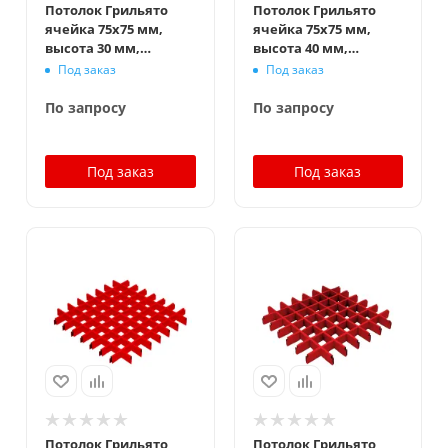
Потолок Грильято
Потолок Грильято
ячейка 75x75 мм,
ячейка 75x75 мм,
высота 30 мм,
высота 40 мм,
ширина 10 мм,
ширина 10 мм,
Под заказ
Под заказ
окраска по RAL
окраска по RAL
По запросу
По запросу
Под заказ
Под заказ
Потолок Грильято
Потолок Грильято