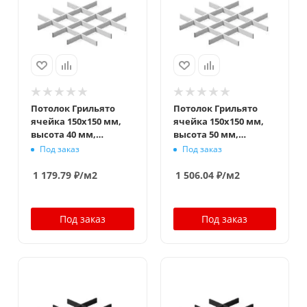
Потолок Грильято
Потолок Грильято
ячейка 150x150 мм,
ячейка 150x150 мм,
высота 40 мм,
высота 50 мм,
ширина 10 мм, белый
ширина 10 мм, белый
Под заказ
Под заказ
матовый
матовый
1 179.79
₽
/м2
1 506.04
₽
/м2
Под заказ
Под заказ