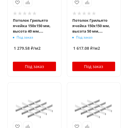
Потолок Грильято
Потолок Грильято
ячейка 150x150 мм,
ячейка 150x150 мм,
высота 40 мм,
высота 50 мм,
ширина 10 мм,
ширина 10 мм,
Под заказ
Под заказ
металлик матовый
металлик матовый
1 279.58
₽
/м2
1 617.08
₽
/м2
Под заказ
Под заказ