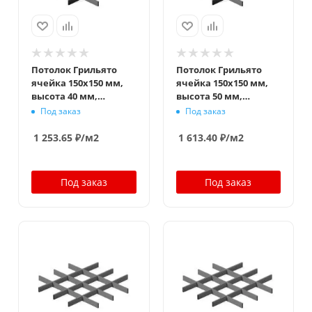
Потолок Грильято
Потолок Грильято
ячейка 150x150 мм,
ячейка 150x150 мм,
высота 40 мм,
высота 50 мм,
ширина 10 мм,
ширина 10 мм,
Под заказ
Под заказ
металлик
металлик
1 253.65
₽
/м2
1 613.40
₽
/м2
Под заказ
Под заказ