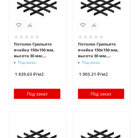
Потолок Грильято
Потолок Грильято
ячейка 150x150 мм,
ячейка 150x150 мм,
высота 30 мм,
высота 30 мм,
ширина 5 мм,
ширина 10 мм,
Под заказ
Под заказ
черный
черный
1 839.63
₽
/м2
1 003.21
₽
/м2
Под заказ
Под заказ