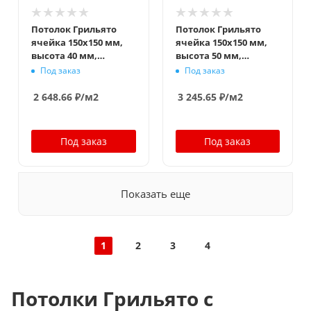
Потолок Грильято
Потолок Грильято
ячейка 150x150 мм,
ячейка 150x150 мм,
высота 40 мм,
высота 50 мм,
ширина 10 мм, супер-
ширина 10 мм, супер-
Под заказ
Под заказ
хром
хром
2 648.66
₽
/м2
3 245.65
₽
/м2
Под заказ
Под заказ
Показать еще
1
2
3
4
Потолки Грильято с