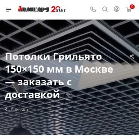
0
Потолки Грильято
150×150 мм в Москве
— заказать с
доставкой
70
Грильято