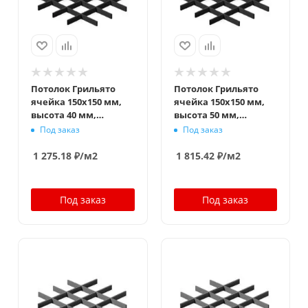
Потолок Грильято
Потолок Грильято
ячейка 150x150 мм,
ячейка 150x150 мм,
высота 40 мм,
высота 50 мм,
ширина 10 мм,
ширина 10 мм,
Под заказ
Под заказ
черный
черный
1 275.18
₽
/м2
1 815.42
₽
/м2
Под заказ
Под заказ