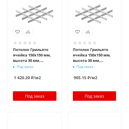
Потолок Грильято
Потолок Грильято
ячейка 150x150 мм,
ячейка 150x150 мм,
высота 30 мм,
высота 30 мм,
ширина 5 мм, белый
ширина 10 мм, белый
Под заказ
Под заказ
матовый
матовый
1 420.20
₽
/м2
905.15
₽
/м2
Под заказ
Под заказ