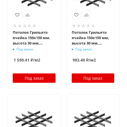
Потолок Грильято
Потолок Грильято
ячейка 150x150 мм,
ячейка 150x150 мм,
высота 30 мм,
высота 30 мм,
ширина 5 мм,
ширина 10 мм,
Под заказ
Под заказ
металлик
металлик
1 590.41
₽
/м2
983.40
₽
/м2
Под заказ
Под заказ