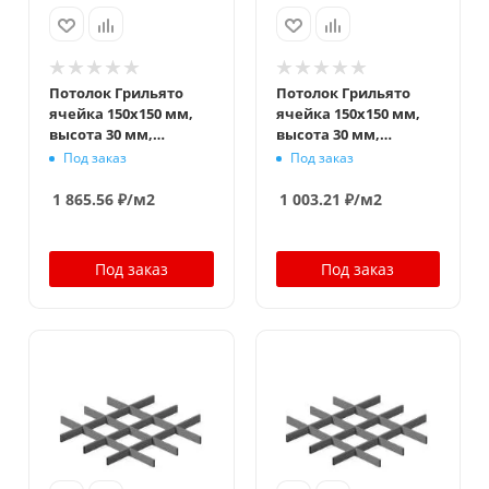
Потолок Грильято
Потолок Грильято
ячейка 150x150 мм,
ячейка 150x150 мм,
высота 30 мм,
высота 30 мм,
ширина 5 мм,
ширина 10 мм,
Под заказ
Под заказ
металлик матовый
металлик матовый
1 865.56
₽
/м2
1 003.21
₽
/м2
Под заказ
Под заказ