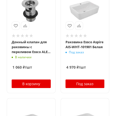
Донный клапан для
Раковина Essco Aspire
раковины с
AIS-WHT-101901 Белая
переливом Essco ALE-
Под заказ
CHR-544NHT Хром
В наличии
1 060
₽
/шт
4 970
₽
/шт
В корзину
Под заказ