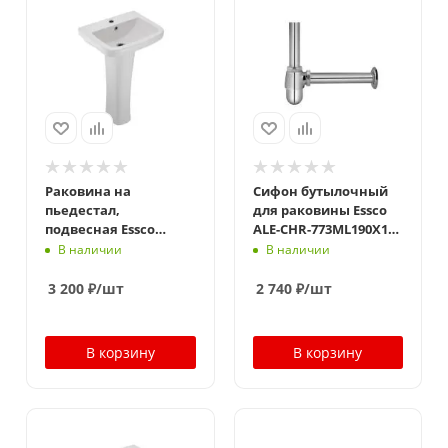
Раковина на
Сифон бутылочный
пьедестал,
для раковины Essco
подвесная Essco
ALE-CHR-773ML190X125
Aspire AIS-WHT-101801
Хром
В наличии
В наличии
Белая
3 200
₽
/шт
2 740
₽
/шт
В корзину
В корзину