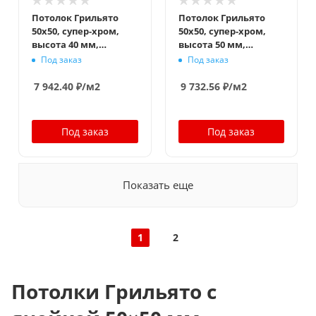
Потолок Грильято
Потолок Грильято
50x50, супер-хром,
50x50, супер-хром,
высота 40 мм,
высота 50 мм,
ширина 10 мм
ширина 10 мм
Под заказ
Под заказ
7 942.40
₽
/м2
9 732.56
₽
/м2
Под заказ
Под заказ
Показать еще
1
2
Потолки Грильято с