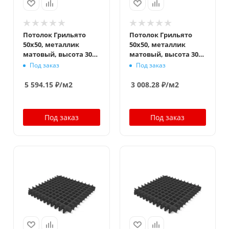
Потолок Грильято
Потолок Грильято
50x50, металлик
50x50, металлик
матовый, высота 30
матовый, высота 30
мм, ширина 5 мм
мм, ширина 10 мм
Под заказ
Под заказ
5 594.15
₽
/м2
3 008.28
₽
/м2
Под заказ
Под заказ