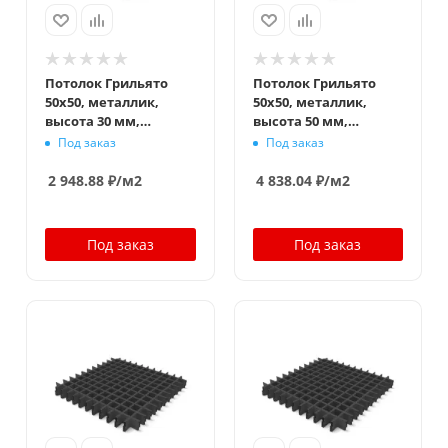
Потолок Грильято
Потолок Грильято
50x50, металлик,
50x50, металлик,
высота 30 мм,
высота 50 мм,
ширина 10 мм
ширина 10 мм
Под заказ
Под заказ
2 948.88
₽
/м2
4 838.04
₽
/м2
Под заказ
Под заказ