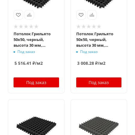
Потолок Грильято
Потолок Грильято
50x50, черный,
50x50, черный,
высота 30 мм,
высота 30 мм,
ширина 5 мм
ширина 10 мм
Под заказ
Под заказ
5 516.41
₽
/м2
3 008.28
₽
/м2
Под заказ
Под заказ