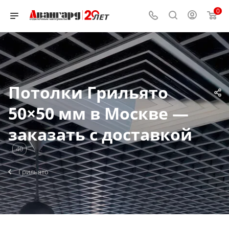
0
Потолки Грильято
50×50 мм в Москве —
заказать с доставкой
40
Грильято