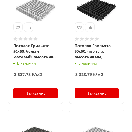
Потолок Грильято
Потолок Грильято
50x50, белый
50x50, черный,
матовый, высота 40
высота 40 мм,
мм, ширина 10 мм
ширина 10 мм
В наличии
В наличии
3 537.78
₽
/м2
3 823.79
₽
/м2
В корзину
В корзину