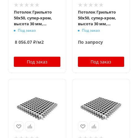
Потолок Грильято
Потолок Грильято
50x50, супер-хром,
50x50, супер-хром,
высота 30 мм,
высота 30 мм,
ширина 5 мм
ширина 10 мм
Под заказ
Под заказ
8 056.07
₽
/м2
По запросу
Под заказ
Под заказ