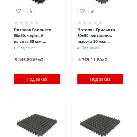
Потолок Грильято
Потолок Грильято
50x50, черный,
50x50, металлик,
высота 50 мм,
высота 30 мм,
ширина 10 мм
ширина 5 мм
Под заказ
Под заказ
5 443.80
₽
/м2
4 769.11
₽
/м2
Под заказ
Под заказ