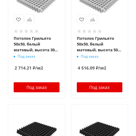
Потолок Грильято
Потолок Грильято
50x50, белый
50x50, белый
матовый, высота 30
матовый, высота 50
мм, ширина 10 мм
мм, ширина 10 мм
Под заказ
Под заказ
2 714.21
₽
/м2
4 516.09
₽
/м2
Под заказ
Под заказ