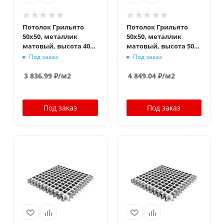
Потолок Грильято
Потолок Грильято
50x50, металлик
50x50, металлик
матовый, высота 40
матовый, высота 50
мм, ширина 10 мм
мм, ширина 10 мм
Под заказ
Под заказ
3 836.99
₽
/м2
4 849.04
₽
/м2
Под заказ
Под заказ