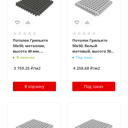
Потолок Грильято
Потолок Грильято
50x50, металлик,
50x50, белый
высота 40 мм,
матовый, высота 30
ширина 10 мм
мм, ширина 5 мм
В наличии
Под заказ
3 759.25
₽
/м2
4 258.68
₽
/м2
В корзину
Под заказ