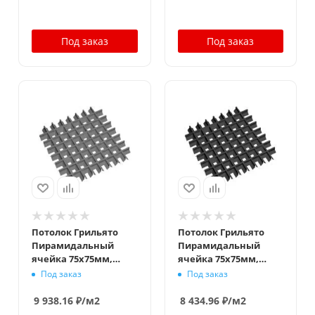
Под заказ
Под заказ
Потолок Грильято
Потолок Грильято
Пирамидальный
Пирамидальный
ячейка 75х75мм,
ячейка 75х75мм,
металлик матовый,
черный, высота 35
Под заказ
Под заказ
высота 35 мм,
мм, ширина 10 мм
ширина 10 мм
9 938.16
₽
/м2
8 434.96
₽
/м2