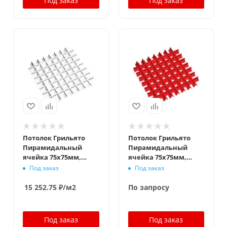
Под заказ
Под заказ
Потолок Грильято
Потолок Грильято
Пирамидальный
Пирамидальный
ячейка 75х75мм,
ячейка 75х75мм,
суперхром, высота
окраска по RAL,
Под заказ
Под заказ
42.5 мм, ширина 10
высота 42.5 мм,
мм
ширина 10 мм
15 252.75
₽
/м2
По запросу
Под заказ
Под заказ