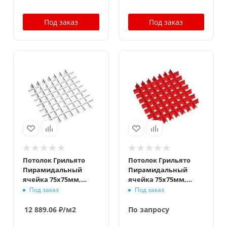
Под заказ
Под заказ
Потолок Грильято
Потолок Грильято
Пирамидальный
Пирамидальный
ячейка 75х75мм,
ячейка 75х75мм,
суперхром, высота 35
окраска по RAL,
Под заказ
Под заказ
мм, ширина 10 мм
высота 35 мм,
ширина 10 мм
12 889.06
₽
/м2
По запросу