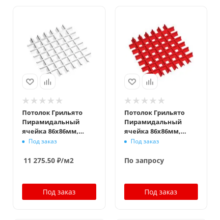
Потолок Грильято
Потолок Грильято
Пирамидальный
Пирамидальный
ячейка 86х86мм,
ячейка 86х86мм,
суперхром, высота 35
окраска по RAL,
Под заказ
Под заказ
мм, ширина 10 мм
высота 35 мм,
ширина 10 мм
11 275.50
₽
/м2
По запросу
Под заказ
Под заказ