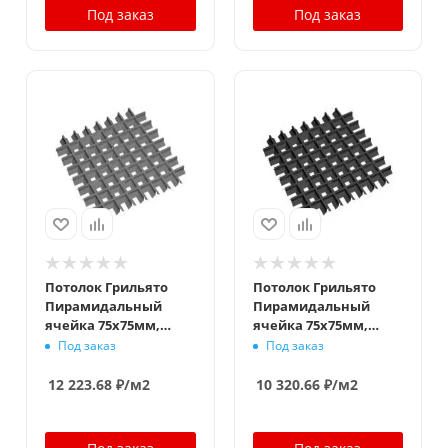
Под заказ
Под заказ
Потолок Грильято
Потолок Грильято
Пирамидальный
Пирамидальный
ячейка 75х75мм,
ячейка 75х75мм,
металлик матовый,
черный, высота 42.5
Под заказ
Под заказ
высота 42.5 мм,
мм, ширина 10 мм
ширина 10 мм
12 223.68
₽
/м2
10 320.66
₽
/м2