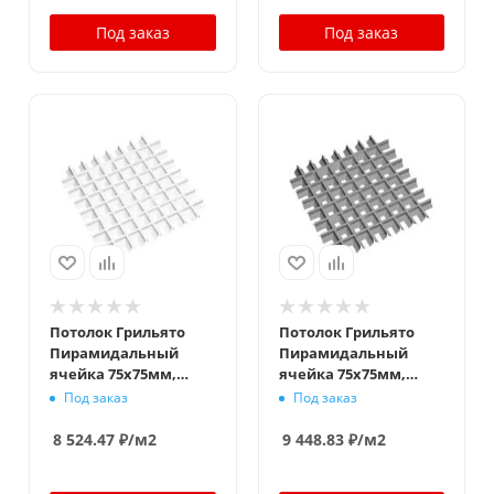
Под заказ
Под заказ
Потолок Грильято
Потолок Грильято
Пирамидальный
Пирамидальный
ячейка 75х75мм,
ячейка 75х75мм,
белый матовый,
металлик, высота
Под заказ
Под заказ
высота 42.5 мм,
42.5 мм, ширина 10
ширина 10 мм
мм
8 524.47
₽
/м2
9 448.83
₽
/м2