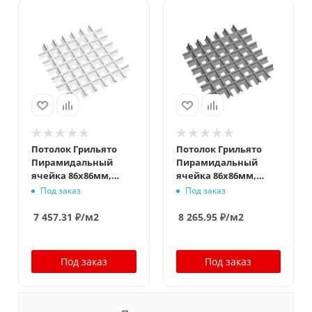
Потолок Грильято
Потолок Грильято
Пирамидальный
Пирамидальный
ячейка 86х86мм,
ячейка 86х86мм,
белый матовый,
металлик, высота
Под заказ
Под заказ
высота 42.5 мм,
42.5 мм, ширина 10
ширина 10 мм
мм
7 457.31
₽
/м2
8 265.95
₽
/м2
Под заказ
Под заказ