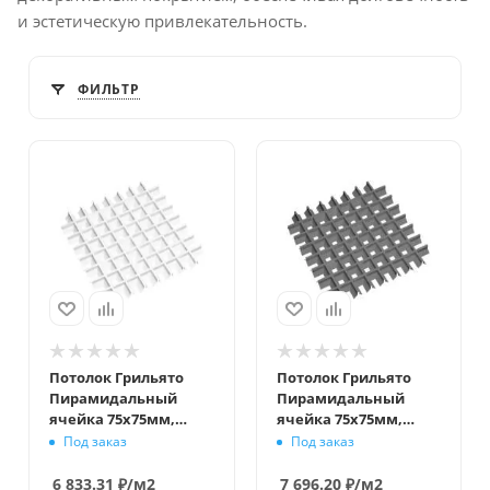
и эстетическую привлекательность.
ФИЛЬТР
Потолок Грильято
Потолок Грильято
Пирамидальный
Пирамидальный
ячейка 75х75мм,
ячейка 75х75мм,
белый матовый,
металлик, высота 35
Под заказ
Под заказ
высота 35 мм,
мм, ширина 10 мм
ширина 10 мм
6 833.31
₽
/м2
7 696.20
₽
/м2