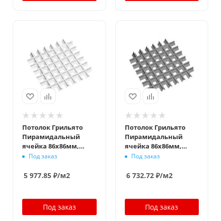
Потолок Грильято
Потолок Грильято
Пирамидальный
Пирамидальный
ячейка 86х86мм,
ячейка 86х86мм,
белый матовый,
металлик, высота 35
Под заказ
Под заказ
высота 35 мм,
мм, ширина 10 мм
ширина 10 мм
5 977.85
₽
/м2
6 732.72
₽
/м2
Под заказ
Под заказ