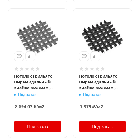
Потолок Грильято
Потолок Грильято
Пирамидальный
Пирамидальный
ячейка 86х86мм,
ячейка 86х86мм,
металлик матовый,
черный, высота 35
Под заказ
Под заказ
высота 35 мм,
мм, ширина 10 мм
ширина 10 мм
8 694.03
₽
/м2
7 379
₽
/м2
Под заказ
Под заказ