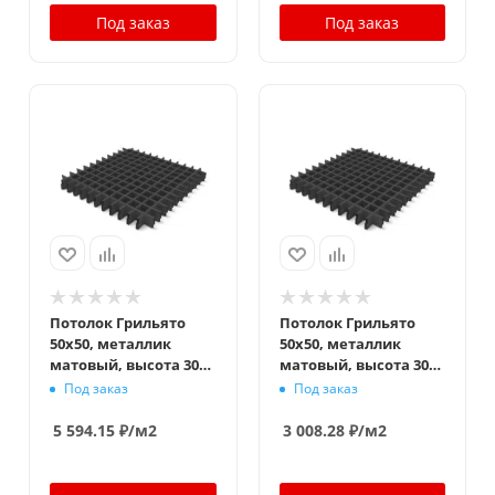
Под заказ
Под заказ
Потолок Грильято
Потолок Грильято
50x50, металлик
50x50, металлик
матовый, высота 30
матовый, высота 30
мм, ширина 5 мм
мм, ширина 10 мм
Под заказ
Под заказ
5 594.15
₽
/м2
3 008.28
₽
/м2