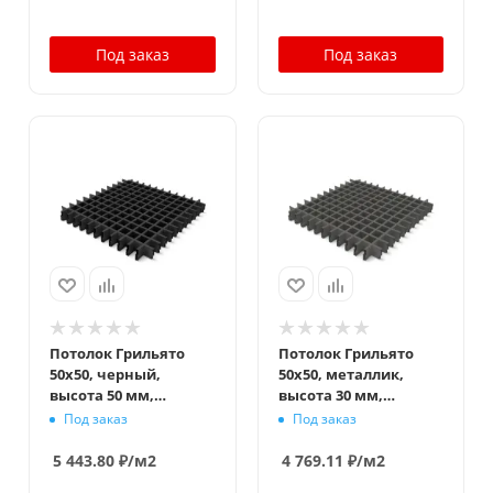
Под заказ
Под заказ
Потолок Грильято
Потолок Грильято
50x50, черный,
50x50, металлик,
высота 50 мм,
высота 30 мм,
ширина 10 мм
ширина 5 мм
Под заказ
Под заказ
5 443.80
₽
/м2
4 769.11
₽
/м2