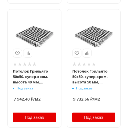
Потолок Грильято
Потолок Грильято
50x50, супер-хром,
50x50, супер-хром,
высота 40 мм,
высота 50 мм,
ширина 10 мм
ширина 10 мм
Под заказ
Под заказ
7 942.40
₽
/м2
9 732.56
₽
/м2
Под заказ
Под заказ