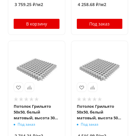
3 759.25
₽
/м2
4 258.68
₽
/м2
В корзину
Под заказ
Потолок Грильято
Потолок Грильято
50x50, белый
50x50, белый
матовый, высота 30
матовый, высота 50
мм, ширина 10 мм
мм, ширина 10 мм
Под заказ
Под заказ
2 714.21
₽
/м2
4 516.09
₽
/м2