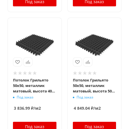
Под заказ
Под заказ
Потолок Грильято
Потолок Грильято
50x50, металлик
50x50, металлик
матовый, высота 40
матовый, высота 50
мм, ширина 10 мм
мм, ширина 10 мм
Под заказ
Под заказ
3 836.99
₽
/м2
4 849.04
₽
/м2
Под заказ
Под заказ