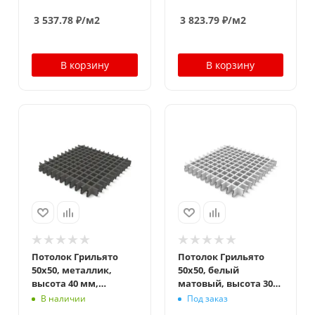
3 537.78
₽
/м2
3 823.79
₽
/м2
В корзину
В корзину
Потолок Грильято
Потолок Грильято
50x50, металлик,
50x50, белый
высота 40 мм,
матовый, высота 30
ширина 10 мм
мм, ширина 5 мм
В наличии
Под заказ