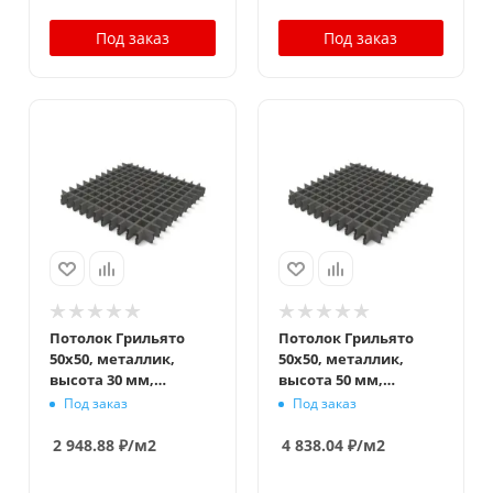
Под заказ
Под заказ
Потолок Грильято
Потолок Грильято
50x50, металлик,
50x50, металлик,
высота 30 мм,
высота 50 мм,
ширина 10 мм
ширина 10 мм
Под заказ
Под заказ
2 948.88
₽
/м2
4 838.04
₽
/м2