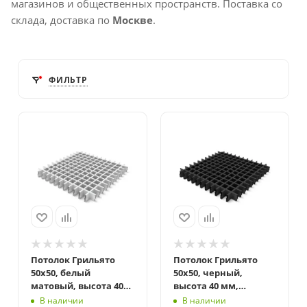
магазинов и общественных пространств. Поставка со
склада, доставка по
Москве
.
ФИЛЬТР
Потолок Грильято
Потолок Грильято
50x50, белый
50x50, черный,
матовый, высота 40
высота 40 мм,
мм, ширина 10 мм
ширина 10 мм
В наличии
В наличии