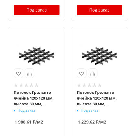
Под заказ
Под заказ
Потолок Грильято
Потолок Грильято
ячейка 120x120 мм,
ячейка 120x120 мм,
высота 30 мм,
высота 30 мм,
ширина 5 мм,
ширина 10 мм,
Под заказ
Под заказ
металлик
металлик
1 988.61
₽
/м2
1 229.62
₽
/м2