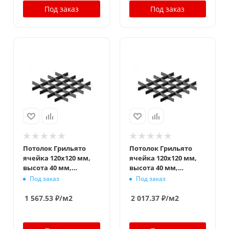
Под заказ
Под заказ
Потолок Грильято
Потолок Грильято
ячейка 120x120 мм,
ячейка 120x120 мм,
высота 40 мм,
высота 40 мм,
ширина 10 мм,
ширина 10 мм,
Под заказ
Под заказ
металлик
металлик
1 567.53
₽
/м2
2 017.37
₽
/м2