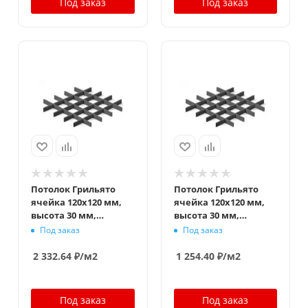
Под заказ
Под заказ
Потолок Грильято
Потолок Грильято
ячейка 120x120 мм,
ячейка 120x120 мм,
высота 30 мм,
высота 30 мм,
ширина 5 мм,
ширина 10 мм,
Под заказ
Под заказ
металлик матовый
металлик матовый
2 332.64
₽
/м2
1 254.40
₽
/м2
Под заказ
Под заказ