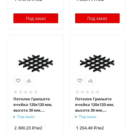
Под заказ
Под заказ
Потолок Грильято
Потолок Грильято
ячейка 120x120 мм,
ячейка 120x120 мм,
высота 30 мм,
высота 30 мм,
ширина 5 мм,
ширина 10 мм,
Под заказ
Под заказ
черный
черный
2 300.23
₽
/м2
1 254.40
₽
/м2