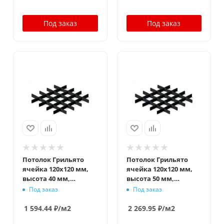
Под заказ
Под заказ
Потолок Грильято
Потолок Грильято
ячейка 120x120 мм,
ячейка 120x120 мм,
высота 40 мм,
высота 50 мм,
ширина 10 мм,
ширина 10 мм,
Под заказ
Под заказ
черный
черный
1 594.44
₽
/м2
2 269.95
₽
/м2