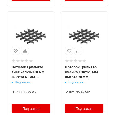
Потолок Грильято
Потолок Грильято
ячейка 120x120 мм,
ячейка 120x120 мм,
высота 40 мм,
высота 50 мм,
ширина 10 мм,
ширина 10 мм,
Под заказ
Под заказ
металлик матовый
металлик матовый
1 599.95
₽
/м2
2 021.95
₽
/м2
Под заказ
Под заказ