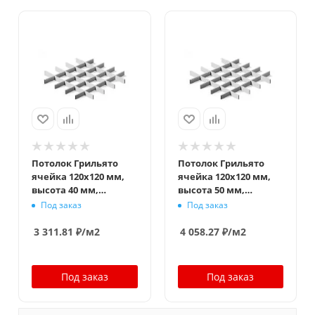
Потолок Грильято
Потолок Грильято
ячейка 120x120 мм,
ячейка 120x120 мм,
высота 40 мм,
высота 50 мм,
ширина 10 мм, супер-
ширина 10 мм, супер-
Под заказ
Под заказ
хром
хром
3 311.81
₽
/м2
4 058.27
₽
/м2
Под заказ
Под заказ