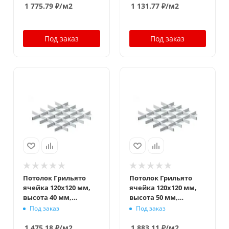
1 775.79
₽
/м2
1 131.77
₽
/м2
Под заказ
Под заказ
Потолок Грильято
Потолок Грильято
ячейка 120x120 мм,
ячейка 120x120 мм,
высота 40 мм,
высота 50 мм,
ширина 10 мм, белый
ширина 10 мм, белый
Под заказ
Под заказ
матовый
матовый
1 475.18
₽
/м2
1 883.11
₽
/м2