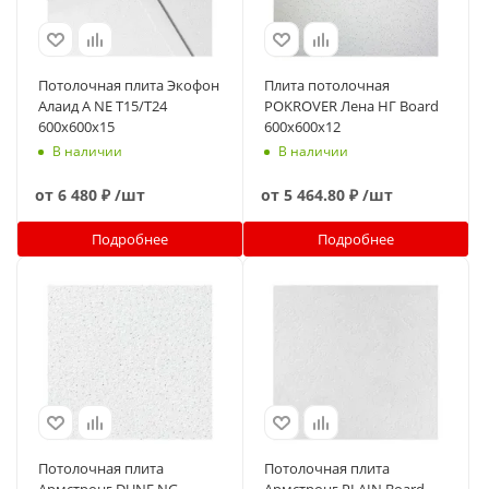
Потолочная плита Экофон
Плита потолочная
Алаид А NE T15/T24
POKROVER Лена НГ Board
600x600x15
600х600х12
В наличии
В наличии
от
6 480 ₽
/шт
от
5 464.80 ₽
/шт
Подробнее
Подробнее
Потолочная плита
Потолочная плита
Армстронг DUNE NG
Армстронг PLAIN Board