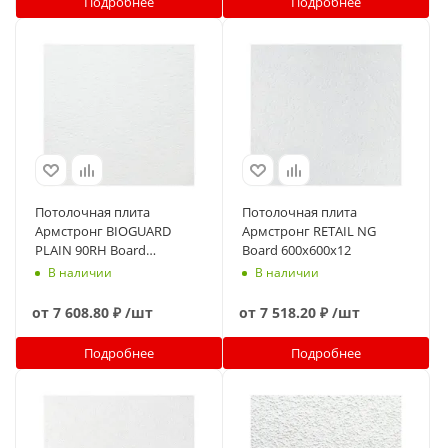
Подробнее
Подробнее
Потолочная плита
Потолочная плита
Армстронг BIOGUARD
Армстронг RETAIL NG
PLAIN 90RH Board
Board 600x600x12
600x600x12
В наличии
В наличии
от
7 608.80 ₽
/шт
от
7 518.20 ₽
/шт
Подробнее
Подробнее