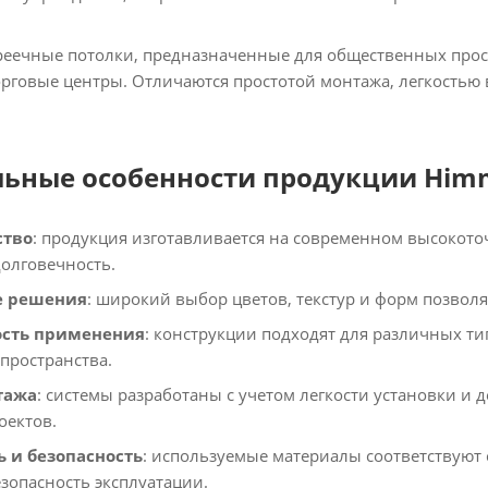
 реечные потолки, предназначенные для общественных прост
орговые центры. Отличаются простотой монтажа, легкостью
ьные особенности продукции Him
ство
: продукция изготавливается на современном высокото
долговечность.
е решения
: широкий выбор цветов, текстур и форм позвол
ость применения
: конструкции подходят для различных т
пространства.
тажа
: системы разработаны с учетом легкости установки и 
оектов.
ь и безопасность
: используемые материалы соответствуют
зопасность эксплуатации.