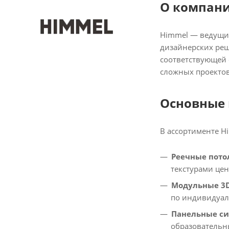
О компан
Himmel — ведущи
дизайнерских реш
соответствующей 
сложных проектов
Основные 
В ассортименте H
Реечные пото
текстурами цен
Модульные 3
по индивидуал
Панельные с
образовательн