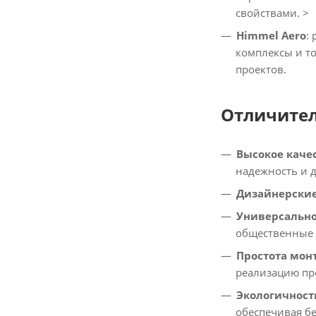
свойствами. >
Himmel Aero
:
комплексы и т
проектов.
Отличител
Высокое каче
надежность и 
Дизайнерски
Универсальн
общественные 
Простота мон
реализацию пр
Экологичност
обеспечивая бе