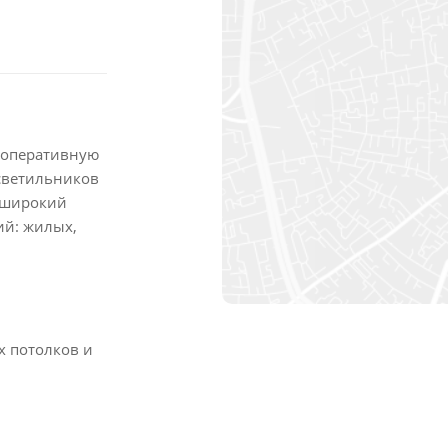
т оперативную
 светильников
м широкий
ий: жилых,
х потолков и