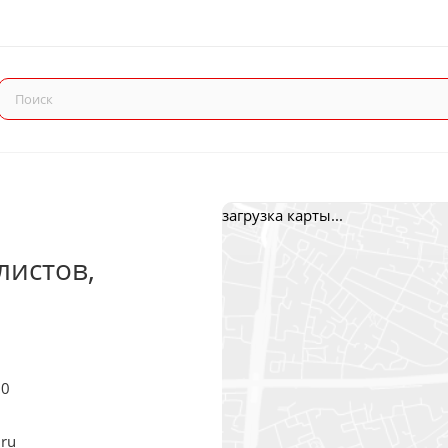
загрузка карты...
листов,
20
.ru