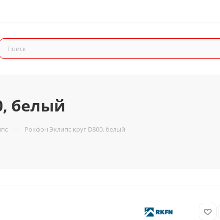
0, белый
—
ипс
Рокфон Эклипс круг D800, белый