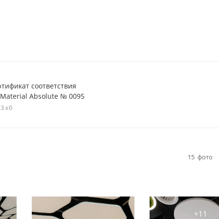
ртификат соответствия
Material Absolute № 0095
,3 кб
15
фото