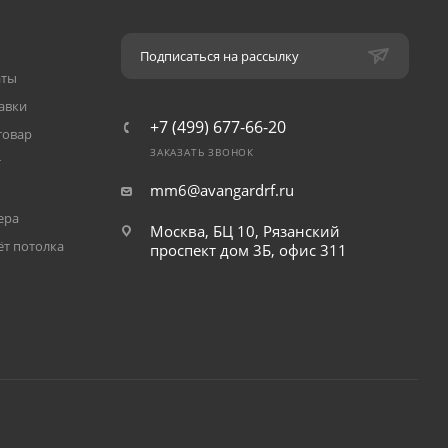
Подписаться на рассылку
аты
авки
+7 (499) 677-66-20
товар
ЗАКАЗАТЬ ЗВОНОК
т
mm6@avangardrf.ru
ера
Москва, БЦ 10, Рязанский
ёт потолка
проспект дом 3Б, офис 311