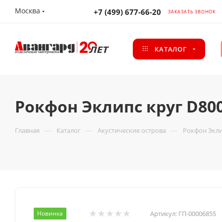
Москва
+7 (499) 677-66-20
ЗАКАЗАТЬ ЗВОНОК
КАТАЛОГ
Рокфон Эклипс круг D80
—
—
—
Главная
Каталог
Акустические острова
Рокфон Экл
Новинка
Артикул:
ГП-00006855