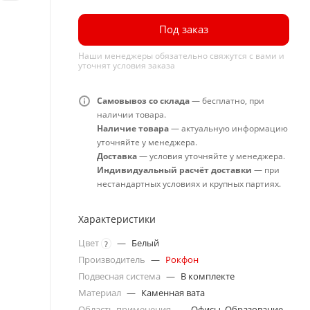
Под заказ
Наши менеджеры обязательно свяжутся с вами и
уточнят условия заказа
Самовывоз со склада
— бесплатно, при
наличии товара.
Наличие товара
— актуальную информацию
уточняйте у менеджера.
Доставка
— условия уточняйте у менеджера.
Индивидуальный расчёт доставки
— при
нестандартных условиях и крупных партиях.
Характеристики
Цвет
—
Белый
?
Производитель
—
Рокфон
Подвесная система
—
В комплекте
Материал
—
Каменная вата
Область применения
—
Офисы, Образование,