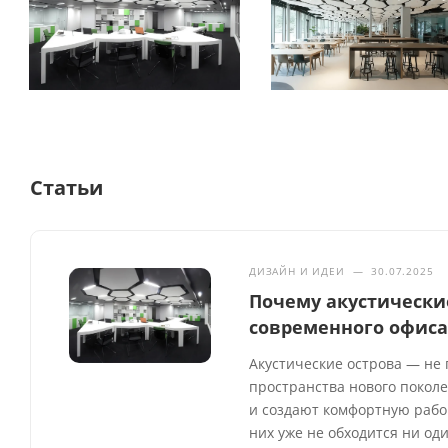
Статьи
ДИЗАЙН И ИДЕИ
—
30.07.2025
Почему акустически
современного офис
Акустические острова — не 
пространства нового покол
и создают комфортную рабоч
них уже не обходится ни од