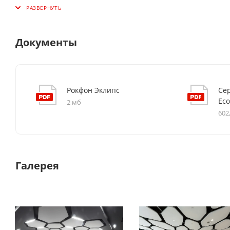
Документы
Рокфон Эклипс
Се
Eco
2 мб
602
Галерея