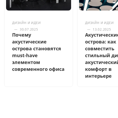
ДИЗАЙН И ИДЕИ
ДИЗАЙН И ИДЕИ
—
30.07.2025
—
13.02.2025
Почему
Акустически
акустические
острова: как
острова становятся
совместить
must-have
стильный ди
элементом
акустически
современного офиса
комфорт в
интерьере