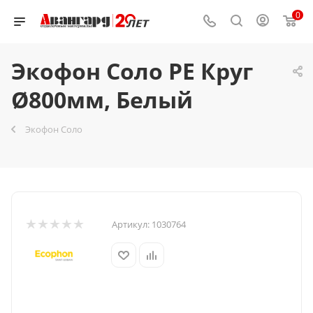
0
Экофон Соло PE Круг
Ø800мм, Белый
Экофон Соло
Артикул:
1030764