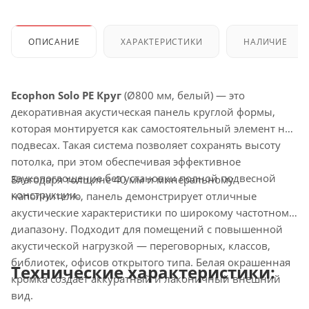
ОПИСАНИЕ
ХАРАКТЕРИСТИКИ
НАЛИЧИЕ
Ecophon Solo PE Круг
(Ø800 мм, белый) — это
декоративная акустическая панель круглой формы,
которая монтируется как самостоятельный элемент на
подвесах. Такая система позволяет сохранять высоту
потолка, при этом обеспечивая эффективное
звукопоглощение без установки полной подвесной
Благодаря толщине 40 мм и минеральному
конструкции.
наполнителю, панель демонстрирует отличные
акустические характеристики по широкому частотному
диапазону. Подходит для помещений с повышенной
акустической нагрузкой — переговорных, классов,
библиотек, офисов открытого типа. Белая окрашенная
Технические характеристики:
кромка создает аккуратный и лаконичный внешний
вид.