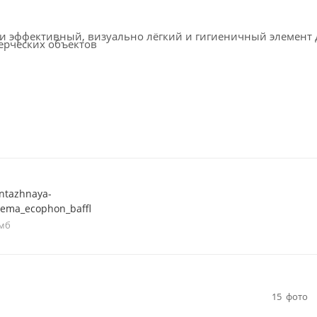
ки эффективный, визуально лёгкий и гигиеничный элемент 
ерческих объектов
ntazhnaya-
hema_ecophon_baffl
 мб
15
фото