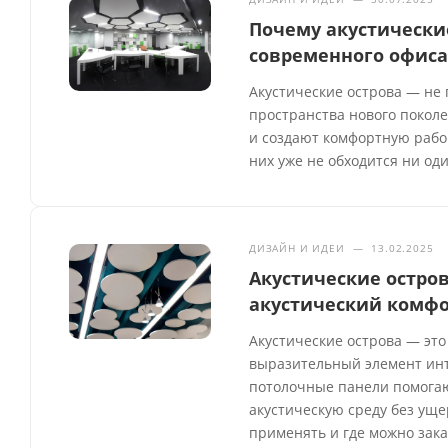
Почему акустически
современного офис
Акустические острова — не 
пространства нового покол
и создают комфортную рабоч
них уже не обходится ни од
ДИЗАЙН И ИДЕИ
—
13.02.2025
Акустические остров
акустический комфо
Акустические острова — это
выразительный элемент инте
потолочные панели помогаю
акустическую среду без уще
применять и где можно зака