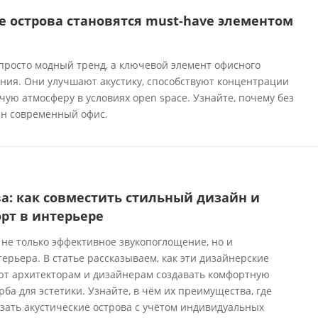
е острова становятся must-have элементом
а
просто модный тренд, а ключевой элемент офисного
ения. Они улучшают акустику, способствуют концентрации
ую атмосферу в условиях open space. Узнайте, почему без
ин современный офис.
а: как совместить стильный дизайн и
рт в интерьере
 не только эффективное звукопоглощение, но и
рьера. В статье рассказываем, как эти дизайнерские
т архитекторам и дизайнерам создавать комфортную
рба для эстетики. Узнайте, в чём их преимущества, где
зать акустические острова с учётом индивидуальных