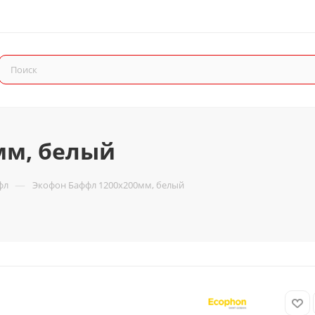
мм, белый
—
фл
Экофон Баффл 1200х200мм, белый