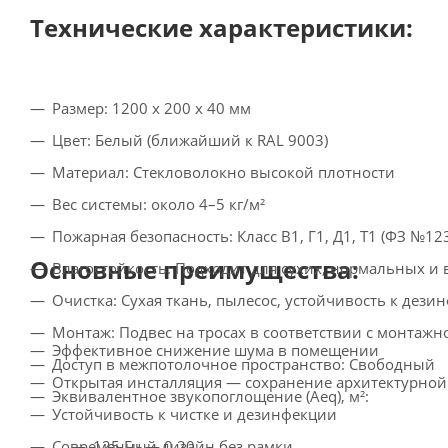
Технические характеристики:
Размер: 1200 x 200 x 40 мм
Цвет: Белый (ближайший к RAL 9003)
Материал: Стекловолокно высокой плотности
Вес системы: около 4–5 кг/м²
Пожарная безопасность: Класс В1, Г1, Д1, Т1 (ФЗ №12
Основные преимущества:
Влагостойкость: Подходит для сухих, нормальных 
Очистка: Сухая ткань, пылесос, устойчивость к дез
Монтаж: Подвес на тросах в соответствии с монтажн
Эффективное снижение шума в помещении
Доступ в межпотолочное пространство: Свободный
Открытая инсталляция — сохранение архитектурно
Эквивалентное звукопоглощение (Aeq), м²:
Устойчивость к чистке и дезинфекции
Современный дизайн без рамки
125 Гц — 0.20