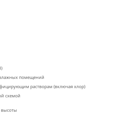
3)
и влажных помещений
инфицирующим растворам (включая хлор)
ой схемой
й высоты