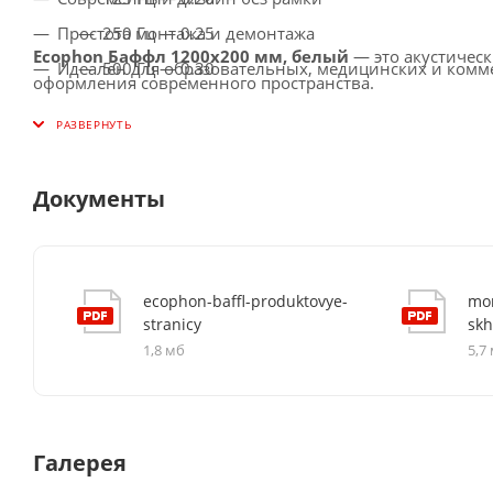
Простота монтажа и демонтажа
250 Гц — 0.25
Ecophon Баффл 1200x200 мм, белый
— это акустичес
Идеален для образовательных, медицинских и комм
500 Гц — 0.30
оформления современного пространства.
1000 Гц — 0.60
2000 Гц — 0.60
4000 Гц — 0.60
Документы
ecophon-baffl-produktovye-
mo
stranicy
sk
1,8 мб
5,7
Галерея