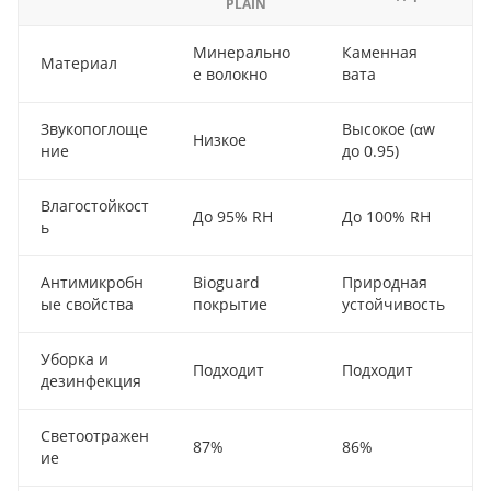
PLAIN
Минерально
Каменная
Материал
е волокно
вата
Звукопоглоще
Высокое (αw
Низкое
ние
до 0.95)
Влагостойкост
До 95% RH
До 100% RH
ь
Антимикробн
Bioguard
Природная
ые свойства
покрытие
устойчивость
Уборка и
Подходит
Подходит
дезинфекция
Светоотражен
87%
86%
ие