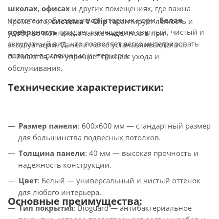
школах
,
офисах
и других помещениях, где важна
чистота и соблюдение санитарных норм.
Белая
Кроме того,
система V-Clip
гарантирует лёгкость и
поверхность
придаёт помещению светлый, чистый и
удобство монтажа, а также надежность при
аккуратный вид, что позволяет легко интегрировать
эксплуатации. Панели легко устанавливаются и
потолок в различные интерьеры.
снимаются, что упрощает процесс ухода и
обслуживания.
Технические характеристики:
Размер панели
: 600x600 мм — стандартный размер
для большинства подвесных потолков.
Толщина панели
: 40 мм — высокая прочность и
надежность конструкции.
Цвет
: Белый — универсальный и чистый оттенок
для любого интерьера.
Основные преимущества:
Тип покрытия
: Bioguard — антибактериальное