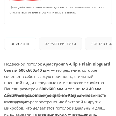
Цена действительна только для интернет-магазина и может
отличаться от цен в розничных магазинах
ОПИСАНИЕ
ХАРАКТЕРИСТИКИ
СОСТАВ СИС
Подвесной потолок
Армстронг V-Clip F Plain Bioguard
белый 600x600x40 мм
— это решение, которое
сочетает в себе высокую прочность, стильный
внешний вид и передовые гигиенические свойства.
Панели размером
600x600 мм
и толщиной
40 мм
обеспечивают отличную стабильность и надёжность
Антибактериальное покрытие Bioguard
активно
конструкции.
препятствует распространению бактерий и других
микробов, что делает этот потолок идеальным для
использования в
медицинских учреждениях
,