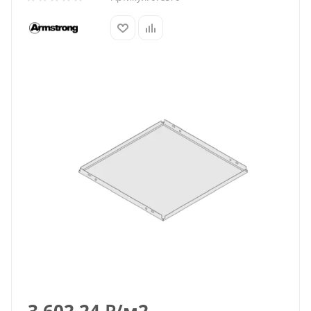
3 602.24
₽
/м2