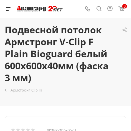
0
Подвесной потолок
Армстронг V-Clip F
Plain Bioguard белый
600x600х40мм (фаска
3 мм)
Армстронг Clip In
Артикул:
678570