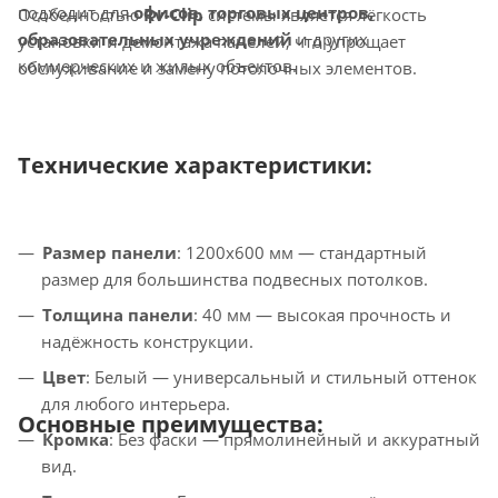
подходит для
офисов, торговых центров,
Особенностью
Rv-Clip
системы является лёгкость
образовательных учреждений
и других
установки и демонтажа панелей, что упрощает
коммерческих и жилых объектов.
обслуживание и замену потолочных элементов.
Технические характеристики:
Размер панели
: 1200x600 мм — стандартный
размер для большинства подвесных потолков.
Толщина панели
: 40 мм — высокая прочность и
надёжность конструкции.
Цвет
: Белый — универсальный и стильный оттенок
для любого интерьера.
Основные преимущества:
Кромка
: Без фаски — прямолинейный и аккуратный
вид.