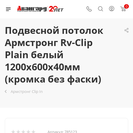
0
Подвесной потолок
Армстронг Rv-Clip
Plain белый
1200x600х40мм
(кромка без фаски)
Армстронг Clip In
Артикул:
785123