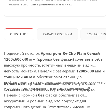
отличаться от цен в розничных магазинах
ОПИСАНИЕ
ХАРАКТЕРИСТИКИ
СОСТАВ СИС
Подвесной потолок
Армстронг Rv-Clip Plain белый
1200x600x40 мм (кромка без фаски)
сочетает в себе
высокую прочность, эстетичный внешний вид и
лёгкость монтажа. Панели с размерами
1200x600 мм
и
толщиной
40 мм
обеспечивают отличную
стабильность и надёжность конструкции, что делает их
Белый цвет
придаёт помещению чистоту и стиль,
идеальными для различных типов помещений.
создавая светлую атмосферу в любых интерьерах.
Панели с кромкой
без фаски
обеспечивают
аккуратный и ровный вид, что подходит для
современного дизайна. Этот потолок идеально