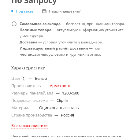
Под заказ
Нашли дешевле?
Самовывоз со склада
— бесплатно, при наличии товара.
Наличие товара
— актуальную информацию уточняйте
у менеджера.
Доставка
— условия уточняйте у менеджера.
Индивидуальный расчёт доставки
— при
нестандартных условиях и крупных партиях.
Характеристики
Цвет
—
Белый
?
Производитель
—
Армстронг
Размеры панелей, мм
—
1200x600
Подвесная система
—
Clip-In
Материал
—
Оцинкованная сталь
Страна производства
—
Россия
Все характеристики
Цена действительна только для интернет-магазина и может