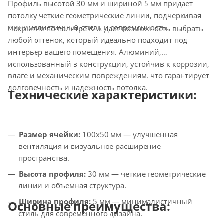
Профиль высотой 30 мм и шириной 5 мм придает
потолку четкие геометрические линии, подчеркивая
минималистичный стиль и современность.
Покрытие по палитре RAL дает возможность выбрать
любой оттенок, который идеально подходит под
интерьер вашего помещения. Алюминий,
использованный в конструкции, устойчив к коррозии,
влаге и механическим повреждениям, что гарантирует
долговечность и надежность потолка.
Технические характеристики:
Размер ячейки:
100х50 мм — улучшенная
вентиляция и визуальное расширение
пространства.
Высота профиля:
30 мм — четкие геометрические
линии и объемная структура.
Ширина профиля:
5 мм — минималистичный
Основные преимущества:
стиль для современного дизайна.