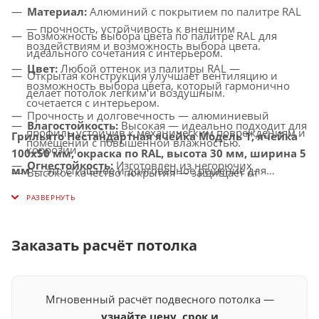
Материал:
Алюминий с покрытием по палитре RAL
— прочность, устойчивость к внешним
Возможность выбора цвета по палитре RAL для
воздействиям и возможность выбора цвета.
идеального сочетания с интерьером.
Цвет:
Любой оттенок из палитры RAL —
Открытая конструкция улучшает вентиляцию и
возможность выбора цвета, который гармонично
делает потолок легким и воздушным.
сочетается с интерьером.
Прочность и долговечность — алюминиевый
Влагостойкость:
Высокая — идеально подходит для
профиль устойчив к механическим повреждениям и
Грильято Нестандартная ячейка Модель 1, ячейка
помещений с повышенной влажностью.
коррозии.
100х50 мм, окраска по RAL, высота 30 мм, ширина 5
Огнестойкость:
Изготовлен из негорючих
мм
— это стильное и долговечное решение для
Высокое качество покрытия — защищает от
материалов, соответствует современным стандартам
создания потолков с улучшенной вентиляцией,
выцветания, истирания и воздействия окружающей
безопасности.
которое придаст вашему интерьеру индивидуальность
среды.
и современный вид.
Совместимость с освещением:
Легко
Универсальное применение — идеально подходит
интегрируется с LED-светильниками и другими
Заказать расчёт потолка
для офисов, торговых центров, медицинских
осветительными системами.
учреждений и других общественных помещений.
Мгновенный расчёт подвесного потолка —
узнайте цену, срок и