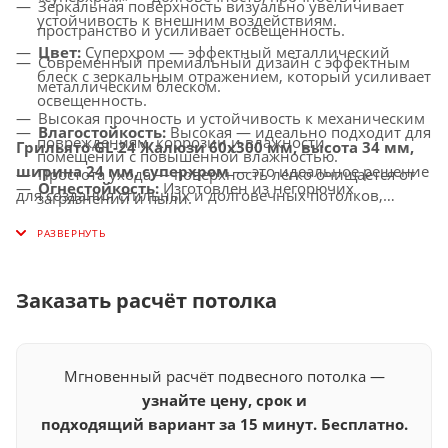
Зеркальная поверхность визуально увеличивает
устойчивость к внешним воздействиям.
пространство и усиливает освещенность.
Цвет:
Суперхром — эффектный металлический
Современный премиальный дизайн с эффектным
блеск с зеркальным отражением, который усиливает
металлическим блеском.
освещенность.
Высокая прочность и устойчивость к механическим
Влагостойкость:
Высокая — идеально подходит для
повреждениям, коррозии и влажности.
Грильято GL-24 Жалюзи 60x300 мм, высота 34 мм,
помещений с повышенной влажностью.
ширина 24 мм, суперхром
— это идеальное решение
Простота ухода — поверхность легко очищается от
Огнестойкость:
Изготовлен из негорючих
для создания стильных и долговечных потолков,
загрязнений и пыли.
материалов, соответствует современным стандартам
которые придадут вашему интерьеру роскошный и
Универсальное применение — идеально подходит
безопасности.
современный вид.
для бизнес-центров, ресторанов, бутиков, торговых
Совместимость с освещением:
Усиливает
помещений и других общественных объектов.
световой эффект, гармонично сочетается с LED-
Заказать расчёт потолка
светильниками и другими осветительными
системами.
Мгновенный расчёт подвесного потолка —
узнайте цену, срок и
подходящий вариант за 15 минут. Бесплатно.