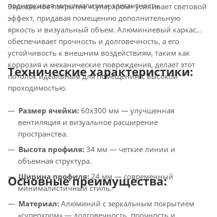
подчеркивая минимализм и элегантность.
Зеркальное покрытие «суперхром» усиливает световой
эффект, придавая помещению дополнительную
яркость и визуальный объем. Алюминиевый каркас
обеспечивает прочность и долговечность, а его
устойчивость к внешним воздействиям, таким как
коррозия и механические повреждения, делает этот
Технические характеристики:
потолок идеальным для помещений с высокой
проходимостью.
Размер ячейки:
60x300 мм — улучшенная
вентиляция и визуальное расширение
пространства.
Высота профиля:
34 мм — четкие линии и
объемная структура.
Ширина профиля:
24 мм — современный
Основные преимущества:
минималистичный стиль.
Материал:
Алюминий с зеркальным покрытием
«суперхром» — долговечность, прочность и