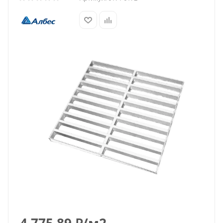
4 775.89
₽
/м2