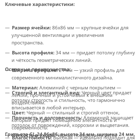
Ключевые характеристики:
Размер ячейки:
86x86 мм — крупные ячейки для
улучшенной вентиляции и увеличения
пространства.
Высота профиля:
34 мм — придает потолку глубину
и чёткость геометрических линий.
Основные преимущества:
Ширина профиля:
24 мм — узкий профиль для
современного минималистичного дизайна.
Материал:
Алюминий с черным покрытием —
Строгий и элегантный вид:
Черный цвет придает
лёгкий, прочный и устойчивый к внешним
потолку строгость и стильность, что гармонично
воздействиям.
вписывается в любой интерьер.
Цвет:
Черный — стильный и строгий оттенок,
Прочность и долговечность:
Алюминий защищает
который придает помещению элегантность и
потолок от повреждений, коррозии и выцветания.
современность.
Грильято GL-24 86x86, высота 34 мм, ширина 24 мм,
Лёгкость в уходе:
Черная поверхность легко
Влагостойкость:
Высокая — идеально подходит для