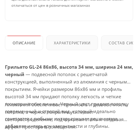
отличаться от цен в розничных магазинах
ОПИСАНИЕ
ХАРАКТЕРИСТИКИ
СОСТАВ СИС
Грильято GL-24 86x86, высота 34 мм, ширина 24 мм,
черный
— подвесной потолок с решетчатой
конструкцией, выполненный из алюминия с черным
покрытием. Ячейки размером 86x86 мм и профиль
высотой 34 мм придают потолку легкость и четкие
геометрические линии. Черный цвет придает потолку
Алюминий обеспечивает прочность и долговечность
современный и строгий вид, который идеально
потолка, а черное покрытие усиливает
сочетается с любыми интерьерными решениями,
светораспределение, подчеркивая стиль и создавая
добавляя интерьеру элегантности и глубины.
эффект простора в помещении.