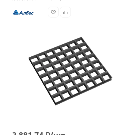
3 881.74
₽
/шт