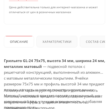
Цена действительна только для интернет-магазина и может
отличаться от цен в розничных магазинах
ОПИСАНИЕ
ХАРАКТЕРИСТИКИ
СОСТАВ СИС
Грильято GL-24 75x75, высота 34 мм, ширина 24 мм,
металлик матовый
— подвесной потолок с
решетчатой конструкцией, выполненный из алюминия
с матовым металлическим покрытием. Ячейки
размером 75x75 мм и профиль высотой 34 мм придают
потолку легкость и четкие геометрические линии.
Алюминий гарантирует прочность и долговечность
Матовый металлик придает потолку сдержанный, но
потолка, а матовый металлический оттенок усиливает
современный вид, улучшая освещенность и добавляя
визуальный эффект, создавая элегантность и
помещению стиль.
современность в интерьере.