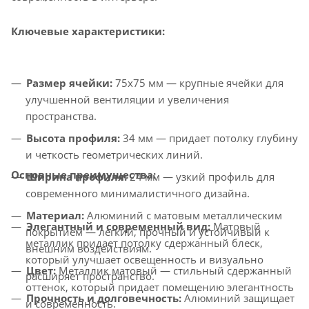
Ключевые характеристики:
Размер ячейки:
75x75 мм — крупные ячейки для
улучшенной вентиляции и увеличения
пространства.
Высота профиля:
34 мм — придает потолку глубину
и четкость геометрических линий.
Основные преимущества:
Ширина профиля:
24 мм — узкий профиль для
современного минималистичного дизайна.
Материал:
Алюминий с матовым металлическим
Элегантный и современный вид:
Матовый
покрытием — легкий, прочный и устойчивый к
металлик придает потолку сдержанный блеск,
внешним воздействиям.
который улучшает освещенность и визуально
Цвет:
Металлик матовый — стильный сдержанный
расширяет пространство.
оттенок, который придает помещению элегантность
Прочность и долговечность:
Алюминий защищает
и современность.