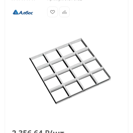
2 356.64
₽
/шт