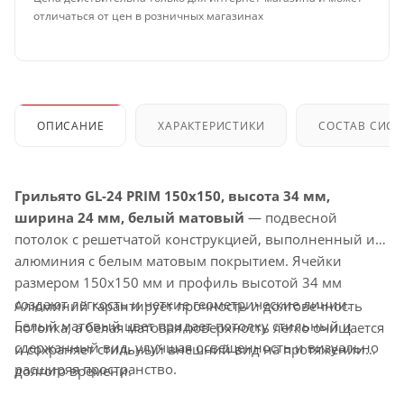
отличаться от цен в розничных магазинах
ОПИСАНИЕ
ХАРАКТЕРИСТИКИ
СОСТАВ СИС
Грильято GL-24 PRIM 150x150, высота 34 мм,
ширина 24 мм, белый матовый
— подвесной
потолок с решетчатой конструкцией, выполненный из
алюминия с белым матовым покрытием. Ячейки
размером 150x150 мм и профиль высотой 34 мм
создают легкость и четкие геометрические линии.
Алюминий гарантирует прочность и долговечность
Белый матовый цвет придает потолку стильный и
потолка, а белая матовая поверхность легко очищается
сдержанный вид, улучшая освещенность и визуально
и сохраняет стильный внешний вид на протяжении
расширяя пространство.
долгого времени.