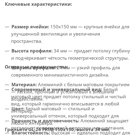
Ключевые характеристики:
Размер ячейки:
150x150 мм — крупные ячейки для
улучшенной вентиляции и увеличения
пространства.
Высота профиля:
34 мм — придает потолку глубину
и подчёркивает чёткость геометрической структуры.
Основные преимущества:
Ширина профиля:
24 мм — узкий профиль для
современного минималистичного дизайна.
Материал:
Алюминий с белым матовым покрытием
Современный и универсальный вид:
Белый
— лёгкий, прочный и устойчивый к внешним
матовый цвет придает потолку стильный и чистый
воздействиям.
вид, который гармонично вписывается в любой
Цвет:
Белый матовый — стильный и
интерьер.
универсальный оттенок, который подходит для
Прочность и долговечность:
Алюминий защищает
любого интерьера.
потолок от повреждений, коррозии и выцветания.
Грильято GL-24 PRIM 150x150, высота 34 мм,
Влагостойкость:
Высокая — идеально подходит для