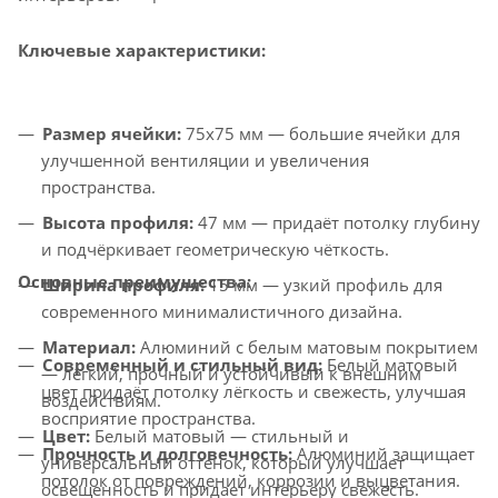
Ключевые характеристики:
Размер ячейки:
75x75 мм — большие ячейки для
улучшенной вентиляции и увеличения
пространства.
Высота профиля:
47 мм — придаёт потолку глубину
и подчёркивает геометрическую чёткость.
Основные преимущества:
Ширина профиля:
15 мм — узкий профиль для
современного минималистичного дизайна.
Материал:
Алюминий с белым матовым покрытием
Современный и стильный вид:
Белый матовый
— лёгкий, прочный и устойчивый к внешним
цвет придаёт потолку лёгкость и свежесть, улучшая
воздействиям.
восприятие пространства.
Цвет:
Белый матовый — стильный и
Прочность и долговечность:
Алюминий защищает
универсальный оттенок, который улучшает
потолок от повреждений, коррозии и выцветания.
освещенность и придает интерьеру свежесть.