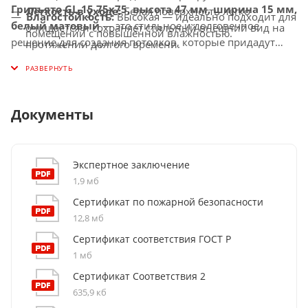
Грильято GL-15 75x75, высота 47 мм, ширина 15 мм,
Лёгкость в уходе:
Белая поверхность легко
Влагостойкость:
Высокая — идеально подходит для
белый матовый
— это стильное и долговечное
очищается и сохраняет стильный внешний вид на
помещений с повышенной влажностью.
решение для создания потолков, которые придадут
протяжении долгого времени.
Огнестойкость:
Изготовлен из негорючих
вашему интерьеру элегантность, современность и
Широкая область применения:
Идеален для
материалов, соответствует современным стандартам
комфорт.
офисов, торговых и медицинских учреждений, а
безопасности.
также других общественных пространств.
Совместимость с освещением:
Легко
Документы
интегрируется с встроенными и подвесными LED-
светильниками, создавая равномерное освещение.
Экспертное заключение
1,9 мб
Сертификат по пожарной безопасности
12,8 мб
Сертификат соответствия ГОСТ Р
1 мб
Сертификат Соответствия 2
635,9 кб