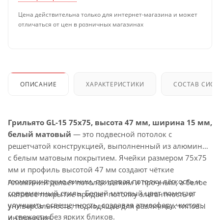
Цена действительна только для интернет-магазина и может
отличаться от цен в розничных магазинах
ОПИСАНИЕ
ХАРАКТЕРИСТИКИ
СОСТАВ СИС
Грильято GL-15 75x75, высота 47 мм, ширина 15 мм,
белый матовый
— это подвесной потолок с
решетчатой конструкцией, выполненный из алюминия
с белым матовым покрытием. Ячейки размером 75x75
мм и профиль высотой 47 мм создают чёткие
геометрические линии, придавая потолку лёгкость и
Алюминий делает потолок лёгким и прочным, а белое
современный стиль. Белый матовый цвет помогает
матовое покрытие придаёт потолку элегантность и
улучшить освещенность, создавая атмосферу чистоты
универсальность, подходящее для различных типов
и свежести без ярких бликов.
интерьеров.