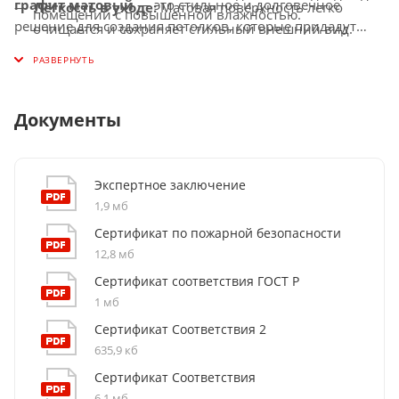
графит матовый
— это стильное и долговечное
Лёгкость в уходе:
Матовая поверхность легко
помещений с повышенной влажностью.
решение для создания потолков, которые придадут
очищается и сохраняет стильный внешний вид.
Огнестойкость:
Изготовлен из негорючих
вашему интерьеру элегантность, современность и
Широкая область применения:
Идеален для
материалов, соответствует современным стандартам
комфорт.
офисов, торговых центров, медицинских
безопасности.
учреждений и других общественных пространств.
Совместимость с освещением:
Легко
Документы
интегрируется с встроенными и подвесными LED-
светильниками для создания равномерного
освещения.
Экспертное заключение
1,9 мб
Сертификат по пожарной безопасности
12,8 мб
Сертификат соответствия ГОСТ Р
1 мб
Сертификат Соответствия 2
635,9 кб
Сертификат Соответствия
6,1 мб