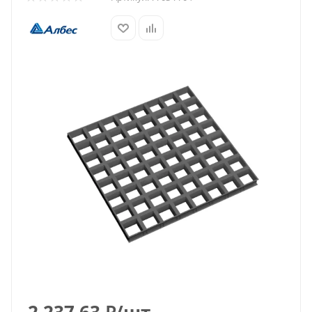
2 237.63
₽
/шт