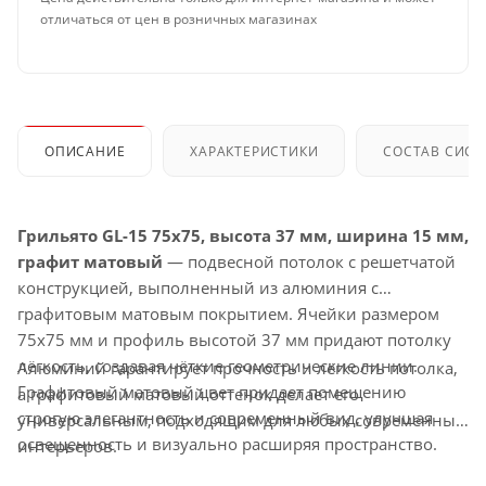
отличаться от цен в розничных магазинах
ОПИСАНИЕ
ХАРАКТЕРИСТИКИ
СОСТАВ СИС
Грильято GL-15 75x75, высота 37 мм, ширина 15 мм,
графит матовый
— подвесной потолок с решетчатой
конструкцией, выполненный из алюминия с
графитовым матовым покрытием. Ячейки размером
75x75 мм и профиль высотой 37 мм придают потолку
лёгкость, создавая чёткие геометрические линии.
Алюминий гарантирует прочность и лёгкость потолка,
Графитовый матовый цвет придает помещению
а графитовый матовый оттенок делает его
строгую элегантность и современный вид, улучшая
универсальным, подходящим для любых современных
освещенность и визуально расширяя пространство.
интерьеров.