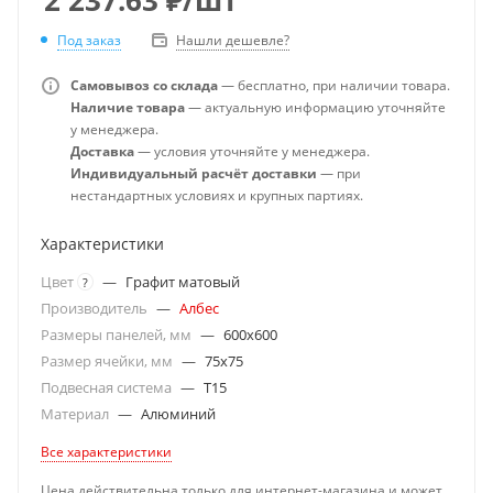
Под заказ
Нашли дешевле?
Самовывоз со склада
— бесплатно, при наличии товара.
Наличие товара
— актуальную информацию уточняйте
у менеджера.
Доставка
— условия уточняйте у менеджера.
Индивидуальный расчёт доставки
— при
нестандартных условиях и крупных партиях.
Характеристики
Цвет
—
Графит матовый
?
Производитель
—
Албес
Размеры панелей, мм
—
600x600
Размер ячейки, мм
—
75x75
Подвесная система
—
T15
Материал
—
Алюминий
Все характеристики
Цена действительна только для интернет-магазина и может