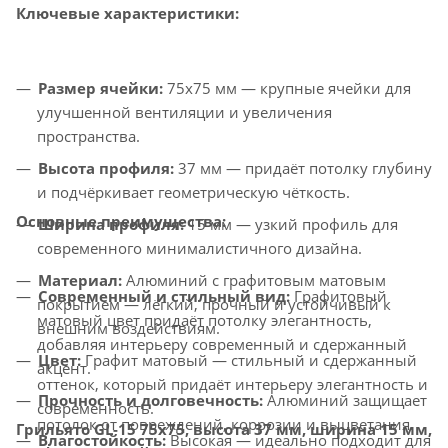
Ключевые характеристики:
Размер ячейки:
75x75 мм — крупные ячейки для
улучшенной вентиляции и увеличения
пространства.
Высота профиля:
37 мм — придаёт потолку глубину
и подчёркивает геометрическую чёткость.
Основные преимущества:
Ширина профиля:
15 мм — узкий профиль для
современного минималистичного дизайна.
Материал:
Алюминий с графитовым матовым
Современный и стильный вид:
Графитовый
покрытием — лёгкий, прочный и устойчивый к
матовый цвет придаёт потолку элегантность,
внешним воздействиям.
добавляя интерьеру современный и сдержанный
Цвет:
Графит матовый — стильный и сдержанный
акцент.
оттенок, который придаёт интерьеру элегантность и
Прочность и долговечность:
Алюминий защищает
современность.
потолок от повреждений, коррозии и выцветания.
Грильято GL-15 75x75, высота 37 мм, ширина 15 мм,
Влагостойкость:
Высокая — идеально подходит для