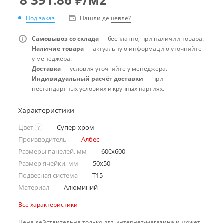
Под заказ
Нашли дешевле?
Самовывоз со склада
— бесплатно, при наличии товара.
Наличие товара
— актуальную информацию уточняйте
у менеджера.
Доставка
— условия уточняйте у менеджера.
Индивидуальный расчёт доставки
— при
нестандартных условиях и крупных партиях.
Характеристики
Цвет
—
Супер-хром
?
Производитель
—
Албес
Размеры панелей, мм
—
600x600
Размер ячейки, мм
—
50x50
Подвесная система
—
T15
Материал
—
Алюминий
Все характеристики
Цена действительна только для интернет-магазина и может