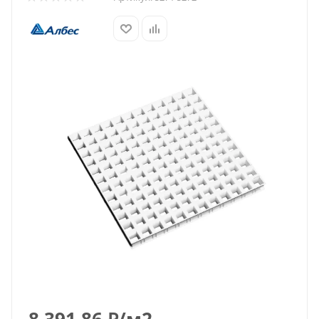
8 391.86
₽
/м2