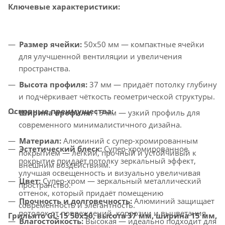
Ключевые характеристики:
Размер ячейки:
50x50 мм — компактные ячейки
для улучшенной вентиляции и увеличения
пространства.
Высота профиля:
37 мм — придаёт потолку глубину
и подчёркивает чёткость геометрической структуры.
Основные преимущества:
Ширина профиля:
15 мм — узкий профиль для
современного минималистичного дизайна.
Материал:
Алюминий с супер-хромированным
Эстетический блеск:
Супер-хромированное
покрытием — лёгкий, прочный и устойчивый к
покрытие придаёт потолку зеркальный эффект,
внешним воздействиям.
улучшая освещенность и визуально увеличивая
Цвет:
Супер-хром — зеркальный металлический
пространство.
оттенок, который придаёт помещению
Прочность и долговечность:
Алюминий защищает
современность и элегантность.
потолок от повреждений, коррозии и выцветания.
Грильято GL-15 50x50, высота 37 мм, ширина 15 мм,
Влагостойкость:
Высокая — идеально подходит для