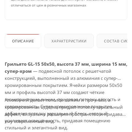
отличаться от цен в розничных магазинах
ОПИСАНИЕ
ХАРАКТЕРИСТИКИ
СОСТАВ СИС
Грильято GL-15 50x50, высота 37 мм, ширина 15 мм,
супер-хром
— подвесной потолок с решетчатой
конструкцией, выполненный из алюминия с супер-
хромированным покрытием. Ячейки размером 50x50
мм и профиль высотой 37 мм создают чёткие
геометрические линии, придавая потолку лёгкость и
Алюминий делает потолок лёгким и прочным, а
современность. Супер-хромированное покрытие
хромированная отделка придает потолку зеркальный
добавляет потолку зеркальный блеск, который
эффект, визуально расширяя пространство и придавая
усиливает освещенность, придавая помещению
ему современный вид.
стильный и элегантный вид.