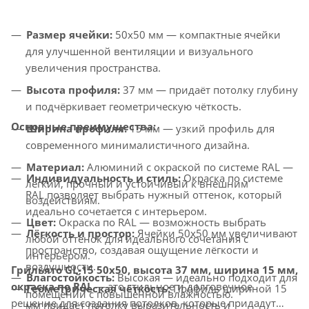
Размер ячейки:
50x50 мм — компактные ячейки
для улучшенной вентиляции и визуального
увеличения пространства.
Высота профиля:
37 мм — придаёт потолку глубину
и подчёркивает геометрическую чёткость.
Основные преимущества:
Ширина профиля:
15 мм — узкий профиль для
современного минималистичного дизайна.
Материал:
Алюминий с окраской по системе RAL —
Индивидуальность и стиль:
Окраска по системе
лёгкий, прочный и устойчивый к внешним
RAL позволяет выбрать нужный оттенок, который
воздействиям.
идеально сочетается с интерьером.
Цвет:
Окраска по RAL — возможность выбрать
Лёгкость и простор:
Ячейки 50x50 мм увеличивают
любой оттенок для идеального сочетания с
пространство, создавая ощущение лёгкости и
интерьером.
воздушности.
Грильято GL-15 50x50, высота 37 мм, ширина 15 мм,
Влагостойкость:
Высокая — идеально подходит для
окраска по RAL
— это стильное и долговечное
Геометрическая чёткость:
Профиль шириной 15
помещений с повышенной влажностью.
решение для создания потолков, которые придадут
мм придаёт потолку выразительность и