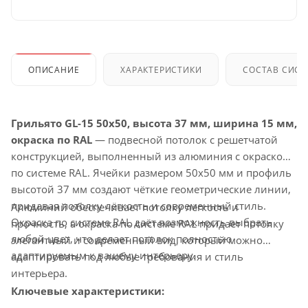
ОПИСАНИЕ
ХАРАКТЕРИСТИКИ
СОСТАВ СИС
Грильято GL-15 50x50, высота 37 мм, ширина 15 мм,
окраска по RAL
— подвесной потолок с решетчатой
конструкцией, выполненный из алюминия с окраской
по системе RAL. Ячейки размером 50x50 мм и профиль
высотой 37 мм создают чёткие геометрические линии,
придавая потолку лёгкость и современный стиль.
Алюминий обеспечивает потолку лёгкость и
Окраска по системе RAL даёт возможность выбрать
прочность, а окраска по системе RAL придает потолку
любой цвет, что делает потолок полностью
элегантный и современный вид, который можно
адаптируемым к вашему интерьеру.
адаптировать под любые требования и стиль
интерьера.
Ключевые характеристики: