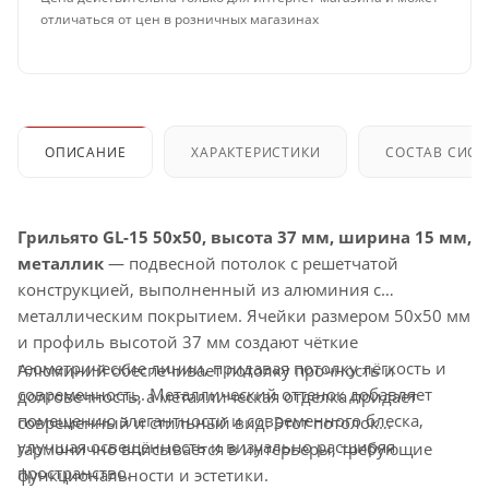
отличаться от цен в розничных магазинах
ОПИСАНИЕ
ХАРАКТЕРИСТИКИ
СОСТАВ СИС
Грильято GL-15 50x50, высота 37 мм, ширина 15 мм,
металлик
— подвесной потолок с решетчатой
конструкцией, выполненный из алюминия с
металлическим покрытием. Ячейки размером 50x50 мм
и профиль высотой 37 мм создают чёткие
геометрические линии, придавая потолку лёгкость и
Алюминий обеспечивает потолку прочность и
современность. Металлический оттенок добавляет
долговечность, а металлическая отделка придает
помещению элегантности и современного блеска,
современный и стильный вид. Этот потолок
улучшая освещённость и визуально расширяя
гармонично вписывается в интерьеры, требующие
пространство.
функциональности и эстетики.