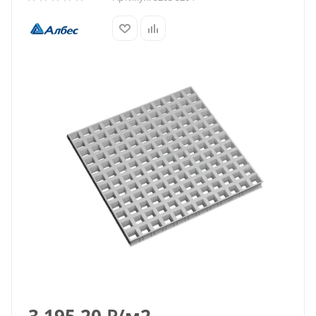
3 195.20
₽
/м2