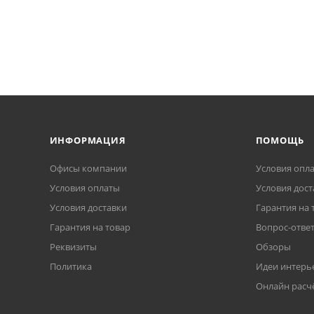
ИНФОРМАЦИЯ
ПОМОЩЬ
Офисы компании
Условия опл
Условия оплаты
Условия дост
Условия доставки
Гарантия на 
Гарантия на товар
Вопрос-отве
Реквизиты
Обзоры
Политика
Идеи интерь
Онлайн расч