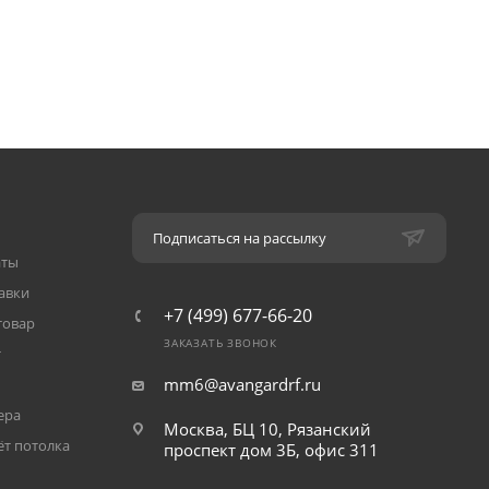
Подписаться на рассылку
аты
авки
+7 (499) 677-66-20
товар
ЗАКАЗАТЬ ЗВОНОК
т
mm6@avangardrf.ru
ера
Москва, БЦ 10, Рязанский
ёт потолка
проспект дом 3Б, офис 311