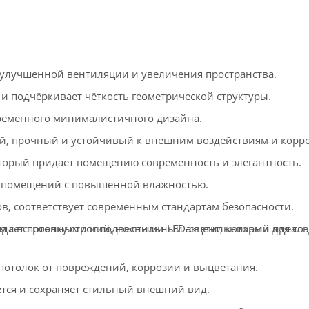
улучшенной вентиляции и увеличения пространства.
и подчёркивает чёткость геометрической структуры.
ременного минималистичного дизайна.
, прочный и устойчивый к внешним воздействиям и корро
орый придает помещению современность и элегантность.
 помещений с повышенной влажностью.
в, соответствует современным стандартам безопасности.
дает потолку строгий, но стильный акцент, который идеал
ся с встроенными и подвесными LED-светильниками для со
толок от повреждений, коррозии и выцветания.
тся и сохраняет стильный внешний вид.