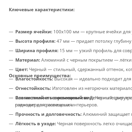
Ключевые характеристики:
Размер ячейки:
100x100 мм — крупные ячейки для 
Высота профиля:
47 мм — придает потолку глубину 
Ширина профиля:
15 мм — узкий профиль для сов
Материал:
Алюминий с черным покрытием — лёгкий
Цвет:
Черный — стильный, сдержанный оттенок, кот
Основные преимущества:
Влагостойкость:
Высокая — идеально подходит для
Огнестойкость:
Изготовлен из негорючих материало
Элегантный и современный вид:
Черный цвет при
Совместимость с освещением:
Легко интегрирует
подходит для различных интерьеров.
равномерного освещения.
Прочность и долговечность:
Алюминий защищает по
Лёгкость в уходе:
Черная поверхность легко очищае