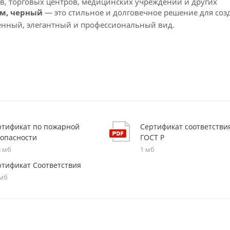
в, торговых центров, медицинских учреждений и других
мм, черный
— это стильное и долговечное решение для соз
енный, элегантный и профессиональный вид.
ртификат по пожарной
Сертификат соответстви
зопасности
ГОСТ Р
8 мб
1 мб
ртификат Соответствия
 мб