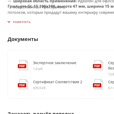
Широкая область применения:
Идеален для офисо
Грильято GL-15 100x100, высота 47 мм, ширина 15 
общественных пространств.
потолков, которые придадут вашему интерьеру соврем
Документы
Экспертное заключение
Се
бе
1,9 мб
12,
Сертификат Соответствия 2
Се
635,9 кб
6,1
Заказать расчёт потолка