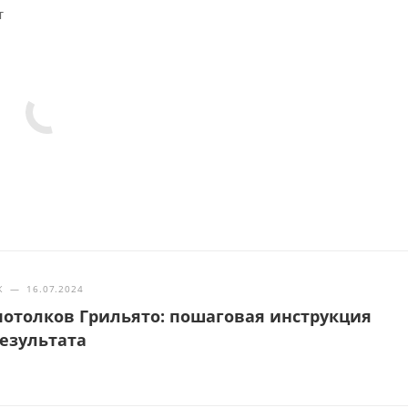
т
Ж
—
16.07.2024
отолков Грильято: пошаговая инструкция
результата