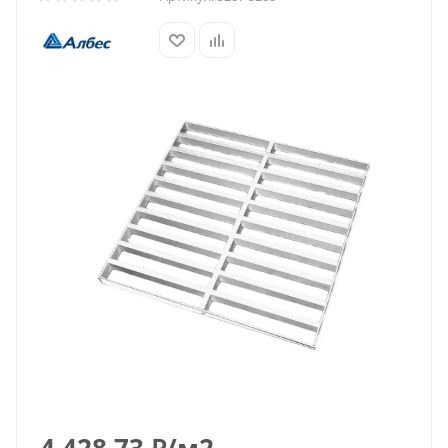
4 428.73
₽
/м2