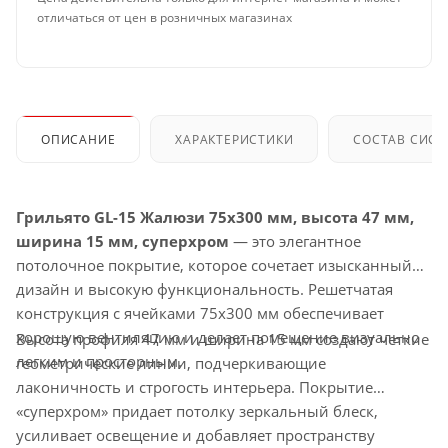
отличаться от цен в розничных магазинах
ОПИСАНИЕ
ХАРАКТЕРИСТИКИ
СОСТАВ СИС
Грильято GL-15 Жалюзи 75x300 мм, высота 47 мм,
ширина 15 мм, суперхром
— это элегантное
потолочное покрытие, которое сочетает изысканный
дизайн и высокую функциональность. Решетчатая
конструкция с ячейками 75x300 мм обеспечивает
хорошую вентиляцию и делает помещение визуально
Высота профиля 47 мм и ширина 15 мм создают четкие
легким и просторным.
геометрические линии, подчеркивающие
лаконичность и строгость интерьера. Покрытие
«суперхром» придает потолку зеркальный блеск,
усиливает освещение и добавляет пространству