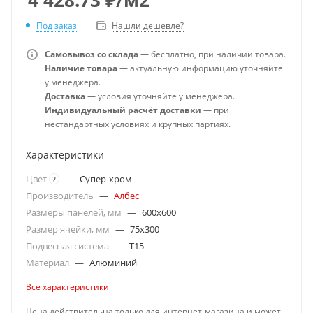
Под заказ
Нашли дешевле?
Самовывоз со склада
— бесплатно, при наличии товара.
Наличие товара
— актуальную информацию уточняйте
у менеджера.
Доставка
— условия уточняйте у менеджера.
Индивидуальный расчёт доставки
— при
нестандартных условиях и крупных партиях.
Характеристики
Цвет
—
Супер-хром
?
Производитель
—
Албес
Размеры панелей, мм
—
600x600
Размер ячейки, мм
—
75x300
Подвесная система
—
T15
Материал
—
Алюминий
Все характеристики
Цена действительна только для интернет-магазина и может