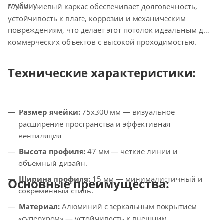
глубину.
Алюминиевый каркас обеспечивает долговечность,
устойчивость к влаге, коррозии и механическим
повреждениям, что делает этот потолок идеальным для
коммерческих объектов с высокой проходимостью.
Технические характеристики:
Размер ячейки:
75x300 мм — визуальное
расширение пространства и эффективная
вентиляция.
Высота профиля:
47 мм — четкие линии и
объемный дизайн.
Ширина профиля:
15 мм — минималистичный и
Основные преимущества:
современный стиль.
Материал:
Алюминий с зеркальным покрытием
«суперхром» — устойчивость к внешним