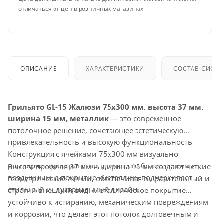
отличаться от цен в розничных магазинах
ОПИСАНИЕ
ХАРАКТЕРИСТИКИ
СОСТАВ СИС
Грильято GL-15 Жалюзи 75x300 мм, высота 37 мм,
ширина 15 мм, металлик
— это современное
потолочное решение, сочетающее эстетическую
привлекательность и высокую функциональность.
Конструкция с ячейками 75x300 мм визуально
расширяет пространство, делает его более легким и
Высота профиля 37 мм и ширина 15 мм создают четкие
воздушным, а покрытие «металлик» подчеркивает
геометрические линии, обеспечивая выразительный и
стильный индустриальный дизайн.
строгий внешний вид. Металлическое покрытие
устойчиво к истиранию, механическим повреждениям
и коррозии, что делает этот потолок долговечным и