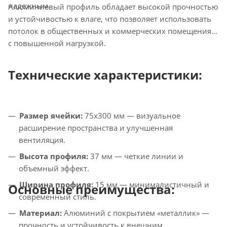
надежным.
Алюминиевый профиль обладает высокой прочностью
и устойчивостью к влаге, что позволяет использовать
потолок в общественных и коммерческих помещениях
с повышенной нагрузкой.
Технические характеристики:
Размер ячейки:
75x300 мм — визуальное
расширение пространства и улучшенная
вентиляция.
Высота профиля:
37 мм — четкие линии и
объемный эффект.
Ширина профиля:
15 мм — минималистичный и
Основные преимущества:
современный стиль.
Материал:
Алюминий с покрытием «металлик» —
прочность и устойчивость к внешним