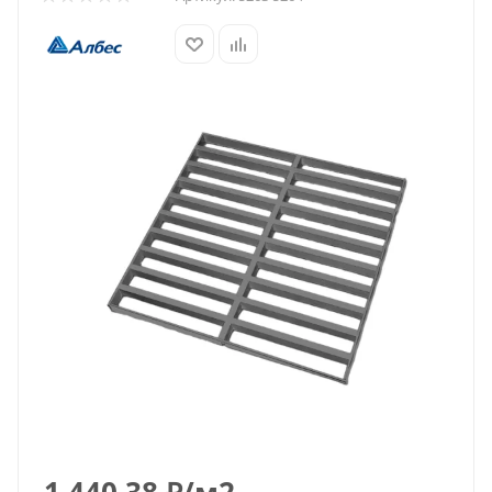
1 440.38
₽
/м2