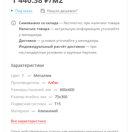
Под заказ
Нашли дешевле?
Самовывоз со склада
— бесплатно, при наличии товара.
Наличие товара
— актуальную информацию уточняйте
у менеджера.
Доставка
— условия уточняйте у менеджера.
Индивидуальный расчёт доставки
— при
нестандартных условиях и крупных партиях.
Характеристики
Цвет
—
Металлик
?
Производитель
—
Албес
Размеры панелей, мм
—
600x600
Размер ячейки, мм
—
75x300
Подвесная система
—
T15
Материал
—
Алюминий
Все характеристики
Цена действительна только для интернет-магазина и может