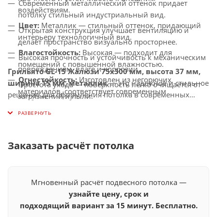
Современный металлический оттенок придает
воздействиям.
потолку стильный индустриальный вид.
Цвет:
Металлик — стильный оттенок, придающий
Открытая конструкция улучшает вентиляцию и
интерьеру технологичный вид.
делает пространство визуально просторнее.
Влагостойкость:
Высокая — подходит для
Высокая прочность и устойчивость к механическим
помещений с повышенной влажностью.
повреждениям, влаге и коррозии.
Грильято GL-15 Жалюзи 75x300 мм, высота 37 мм,
Огнестойкость:
Изготовлен из негорючих
ширина 15 мм, металлик
— это надежное и стильное
Простота ухода — поверхность легко очищается от
материалов, соответствует современным
решение для оформления потолка в современных
загрязнений и пыли.
требованиям безопасности.
интерьерах, подчеркивающее элегантность, строгость и
Универсальное применение — подходит для
долговечность.
Совместимость с освещением:
Идеально
офисов, торговых центров, бизнес-пространств,
сочетается с LED-светильниками и другими
медицинских и промышленных объектов.
системами освещения.
Заказать расчёт потолка
Мгновенный расчёт подвесного потолка —
узнайте цену, срок и
подходящий вариант за 15 минут. Бесплатно.