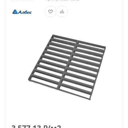
3 577.13
₽
/м2