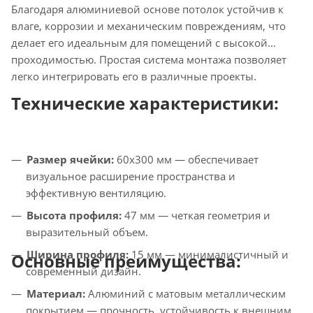
Благодаря алюминиевой основе потолок устойчив к
влаге, коррозии и механическим повреждениям, что
делает его идеальным для помещений с высокой
проходимостью. Простая система монтажа позволяет
легко интегрировать его в различные проекты.
Технические характеристики:
Размер ячейки:
60x300 мм — обеспечивает
визуальное расширение пространства и
эффективную вентиляцию.
Высота профиля:
47 мм — четкая геометрия и
выразительный объем.
Ширина профиля:
15 мм — минималистичный и
Основные преимущества:
современный дизайн.
Материал:
Алюминий с матовым металлическим
покрытием — прочность, устойчивость к внешним