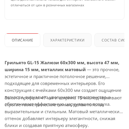
отличаться от цен в розничных магазинах
ОПИСАНИЕ
ХАРАКТЕРИСТИКИ
СОСТАВ СИС
Грильято GL-15 Жалюзи 60x300 мм, высота 47 мм,
ширина 15 мм, металлик матовый
— это прочное,
эстетичное и практичное потолочное решение,
подходящее для современных интерьеров. Его
конструкция с ячейками 60x300 мм создает ощущение
легкости, визуально увеличивает пространство и
Высота профиля 47 мм и ширина 15 мм подчеркивают
обеспечивает эффективную циркуляцию воздуха.
строгие геометрические линии, делая потолок
выразительным и стильным. Матовый металлический
оттенок добавляет интерьеру элегантности, снижая
блики и создавая приятную атмосферу.