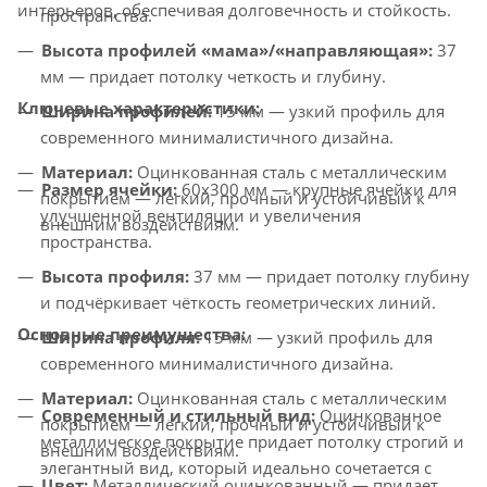
интерьеров, обеспечивая долговечность и стойкость.
пространства.
Высота профилей «мама»/«направляющая»:
37
мм — придает потолку четкость и глубину.
Ключевые характеристики:
Ширина профилей:
15 мм — узкий профиль для
современного минималистичного дизайна.
Материал:
Оцинкованная сталь с металлическим
Размер ячейки:
60x300 мм — крупные ячейки для
покрытием — легкий, прочный и устойчивый к
улучшенной вентиляции и увеличения
внешним воздействиям.
пространства.
Высота профиля:
37 мм — придает потолку глубину
и подчёркивает чёткость геометрических линий.
Основные преимущества:
Ширина профиля:
15 мм — узкий профиль для
современного минималистичного дизайна.
Материал:
Оцинкованная сталь с металлическим
Современный и стильный вид:
Оцинкованное
покрытием — лёгкий, прочный и устойчивый к
металлическое покрытие придает потолку строгий и
внешним воздействиям.
элегантный вид, который идеально сочетается с
Цвет:
Металлический оцинкованный — придает