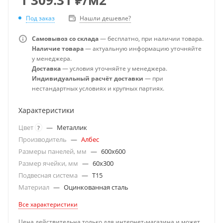
Под заказ
Нашли дешевле?
Самовывоз со склада
— бесплатно, при наличии товара.
Наличие товара
— актуальную информацию уточняйте
у менеджера.
Доставка
— условия уточняйте у менеджера.
Индивидуальный расчёт доставки
— при
нестандартных условиях и крупных партиях.
Характеристики
Цвет
—
Металлик
?
Производитель
—
Албес
Размеры панелей, мм
—
600x600
Размер ячейки, мм
—
60x300
Подвесная система
—
T15
Материал
—
Оцинкованная сталь
Все характеристики
Цена действительна только для интернет-магазина и может