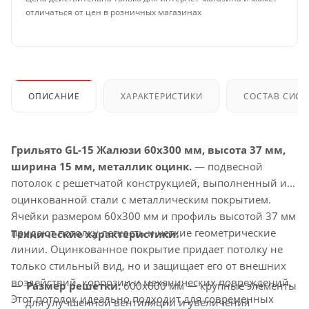
отличаться от цен в розничных магазинах
ОПИСАНИЕ
ХАРАКТЕРИСТИКИ
СОСТАВ СИС
Грильято GL-15 Жалюзи 60x300 мм, высота 37 мм,
ширина 15 мм, металлик оцинк.
— подвесной
потолок с решетчатой конструкцией, выполненный из
оцинкованной стали с металлическим покрытием.
Ячейки размером 60x300 мм и профиль высотой 37 мм
придают потолку легкость и четкие геометрические
Технические характеристики:
линии. Оцинкованное покрытие придает потолку не
только стильный вид, но и защищает его от внешних
воздействий, коррозии и механических повреждений.
Размер решетки:
600x600 мм — крупные элементы
Этот потолок идеально подходит для современных
для улучшенной вентиляции и увеличения