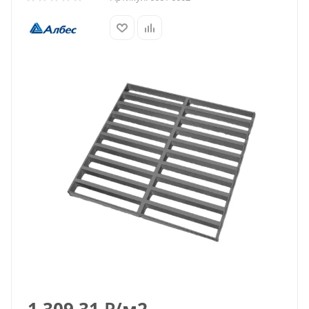
1 309.31
₽
/м2