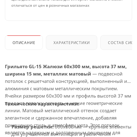
отличаться от цен в розничных магазинах
ОПИСАНИЕ
ХАРАКТЕРИСТИКИ
СОСТАВ СИС
Грильято GL-15 Жалюзи 60x300 мм, высота 37 мм,
ширина 15 мм, металлик матовый
— подвесной
потолок с решетчатой конструкцией, выполненный из
алюминия с матовым металлическим покрытием.
Ячейки размером 60x300 мм и профиль высотой 37 мм
придают потолку легкость и четкие геометрические
Технические характеристики:
линии. Матовый металлический оттенок создает
элегантное и сдержанное впечатление, добавляя
помещению стиль и атмосферу уюта. Этот потолок
Размер решетки:
600x600 мм — крупные элементы
является надежным и долговечным решением для
для улучшенной вентиляции и увеличения