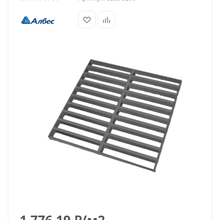
1 776.19
₽
/м2