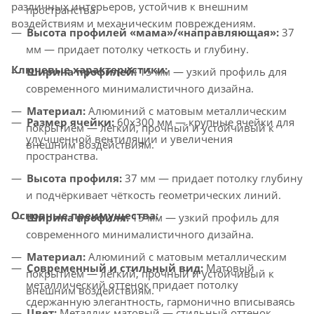
различных интерьеров, устойчив к внешним
пространства.
воздействиям и механическим повреждениям.
Высота профилей «мама»/«направляющая»:
37
мм — придает потолку четкость и глубину.
Ключевые характеристики:
Ширина профилей:
15 мм — узкий профиль для
современного минималистичного дизайна.
Материал:
Алюминий с матовым металлическим
Размер ячейки:
60x300 мм — крупные ячейки для
покрытием — легкий, прочный и устойчивый к
улучшенной вентиляции и увеличения
внешним воздействиям.
пространства.
Высота профиля:
37 мм — придает потолку глубину
и подчёркивает чёткость геометрических линий.
Основные преимущества:
Ширина профиля:
15 мм — узкий профиль для
современного минималистичного дизайна.
Материал:
Алюминий с матовым металлическим
Современный и стильный вид:
Матовый
покрытием — лёгкий, прочный и устойчивый к
металлический оттенок придает потолку
внешним воздействиям.
сдержанную элегантность, гармонично вписываясь
Цвет:
Металлик матовый — стильный оттенок,