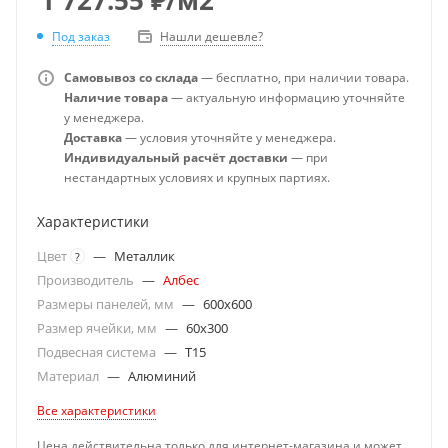
Под заказ
Нашли дешевле?
Самовывоз со склада
— бесплатно, при наличии товара.
Наличие товара
— актуальную информацию уточняйте
у менеджера.
Доставка
— условия уточняйте у менеджера.
Индивидуальный расчёт доставки
— при
нестандартных условиях и крупных партиях.
Характеристики
Цвет
—
Металлик
?
Производитель
—
Албес
Размеры панелей, мм
—
600x600
Размер ячейки, мм
—
60x300
Подвесная система
—
T15
Материал
—
Алюминий
Все характеристики
Цена действительна только для интернет-магазина и может