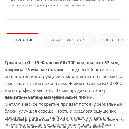
отличаться от цен в розничных магазинах
ОПИСАНИЕ
ХАРАКТЕРИСТИКИ
СОСТАВ СИС
Грильято GL-15 Жалюзи 60x300 мм, высота 37 мм,
ширина 15 мм, металлик
— подвесной потолок с
решетчатой конструкцией, выполненный из алюминия
с металлическим покрытием. Ячейки размером 60x300
мм и профиль высотой 37 мм придают потолку
легкость и четкие геометрические линии.
Технические характеристики:
Металлическое покрытие придает потолку зеркальный
блеск, улучшая освещенность и создавая ощущение
простора в помещении. Этот потолок отличается
Размер решетки:
600x600 мм — крупные элементы
высокой прочностью и долговечностью, устойчив к
для улучшенной вентиляции и увеличения