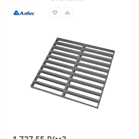
1 727.55
₽
/м2