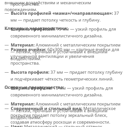
внешним воздействиям и механическим
пространства.
повреждениям.
Высота профилей «мама»/«направляющая»:
37
мм — придает потолку четкость и глубину.
Ключевые характеристики:
Ширина профилей:
15 мм — узкий профиль для
современного минималистичного дизайна.
Материал:
Алюминий с металлическим покрытием
Размер ячейки:
60x300 мм — крупные ячейки для
— легкий, прочный и устойчивый к внешним
улучшенной вентиляции и увеличения
воздействиям.
пространства.
Высота профиля:
37 мм — придает потолку глубину
и подчёркивает чёткость геометрических линий.
Основные преимущества:
Ширина профиля:
15 мм — узкий профиль для
современного минималистичного дизайна.
Материал:
Алюминий с металлическим покрытием
Современный и стильный вид:
Металлическое
— лёгкий, прочный и устойчивый к внешним
покрытие придает потолку зеркальный блеск,
воздействиям.
создавая атмосферу роскоши и современности.
Цвет:
Металлический — стильный оттенок,