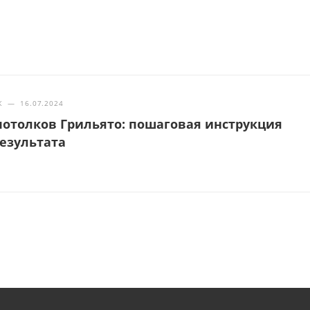
Ж
—
16.07.2024
отолков Грильято: пошаговая инструкция
результата