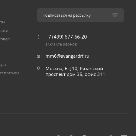
Подписаться на рассылку
аты
авки
+7 (499) 677-66-20
товар
ЗАКАЗАТЬ ЗВОНОК
т
mm6@avangardrf.ru
ера
Москва, БЦ 10, Рязанский
ёт потолка
проспект дом 3Б, офис 311