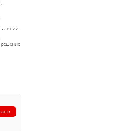
д,
.
ть линий.
.
е решение
других
латно