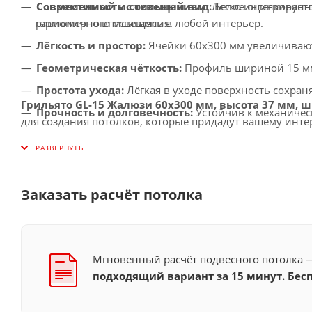
Современный и стильный вид:
Белое оцинкованно
Совместимость с освещением:
Легко интегрирует
гармонично вписываясь в любой интерьер.
равномерного освещения.
Лёгкость и простор:
Ячейки 60x300 мм увеличивают
Геометрическая чёткость:
Профиль шириной 15 мм 
Простота ухода:
Лёгкая в уходе поверхность сохра
Грильято GL-15 Жалюзи 60x300 мм, высота 37 мм, 
Прочность и долговечность:
Устойчив к механичес
для создания потолков, которые придадут вашему инт
Широкая область применения:
Идеален для офисо
общественных пространств.
Заказать расчёт потолка
Мгновенный расчёт подвесного потолка
подходящий вариант за 15 минут. Бесп