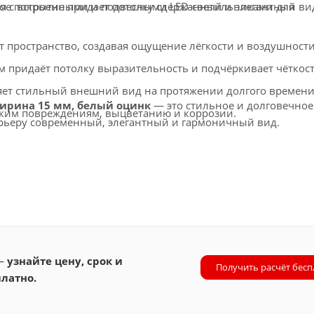
е покрытие придает потолку сдержанный и элегантный ви
ся с встроенными и подвесными LED-светильниками для
 пространство, создавая ощущение лёгкости и воздушности
придаёт потолку выразительность и подчёркивает чёткос
няет стильный внешний вид на протяжении долгого времени
ширина 15 мм, белый оцинк
— это стильное и долговечно
ким повреждениям, выцветанию и коррозии.
ерьеру современный, элегантный и гармоничный вид.
в, торговых и бизнес-центров, медицинских учреждений и 
 —
узнайте цену, срок и
Получить расчёт бесп
латно.