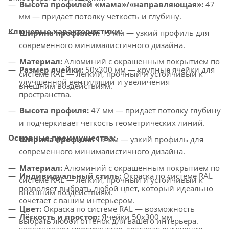
Высота профилей «мама»/«направляющая»:
47
мм — придает потолку четкость и глубину.
Ключевые характеристики:
Ширина профилей:
15 мм — узкий профиль для
современного минималистичного дизайна.
Материал:
Алюминий с окрашенным покрытием по
Размер ячейки:
50x300 мм — крупные ячейки для
системе RAL — легкий, прочный и устойчивый к
улучшенной вентиляции и увеличения
внешним воздействиям.
пространства.
Высота профиля:
47 мм — придает потолку глубину
и подчёркивает чёткость геометрических линий.
Основные преимущества:
Ширина профиля:
15 мм — узкий профиль для
современного минималистичного дизайна.
Материал:
Алюминий с окрашенным покрытием по
Индивидуальный стиль:
Окраска по системе RAL
системе RAL — лёгкий, прочный и устойчивый к
позволяет выбрать любой цвет, который идеально
внешним воздействиям.
сочетает с вашим интерьером.
Цвет:
Окраска по системе RAL — возможность
Лёгкость и простор:
Ячейки 50x300 мм
выбрать любой оттенок для вашего интерьера.
увеличивают пространство, создавая ощущение