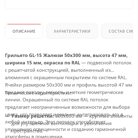
ОПИСАНИЕ
ХАРАКТЕРИСТИКИ
СОСТАВ СИС
Грильято GL-15 Жалюзи 50x300 мм, высота 47 мм,
ширина 15 мм, окраска по RAL
— подвесной потолок
с решетчатой конструкцией, выполненный из
алюминия с окрашенным покрытием по системе RAL.
Ячейки размером 50x300 мм и профиль высотой 47 мм
придают потолку легкость и четкие геометрические
Технические характеристики:
линии. Окрашенный по системе RAL потолок
предлагает неограниченные возможности для выбора
цвета, что позволяет идеально интегрировать его в
Размер решетки:
600x600 мм — крупные элементы
любой интерьер. Этот потолок способствует
для улучшенной вентиляции и увеличения
улучшению освещенности и созданию гармоничной
пространства.
атмосферы в помещении.