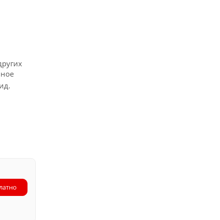
других
чное
ид.
латно