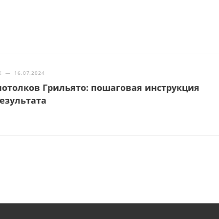
Ж
—
16.07.2024
отолков Грильято: пошаговая инструкция
результата