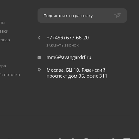
Подписаться на рассылку
аты
авки
+7 (499) 677-66-20
товар
ЗАКАЗАТЬ ЗВОНОК
т
mm6@avangardrf.ru
ера
Москва, БЦ 10, Рязанский
ёт потолка
проспект дом 3Б, офис 311