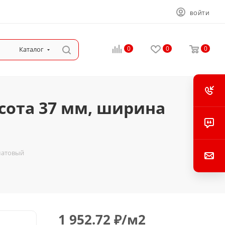
ВОЙТИ
0
0
0
Каталог
сота 37 мм, ширина
 матовый
1 952.72
₽
/м2