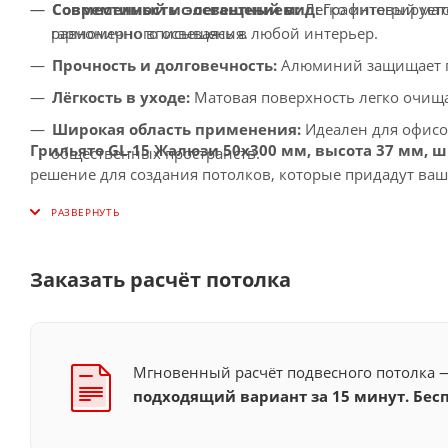
Современный и элегантный вид:
Графитовый мато
Совместимость с освещением:
Легко интегрирует
гармонично вписываясь в любой интерьер.
равномерного освещения.
Прочность и долговечность:
Алюминий защищает по
Лёгкость в уходе:
Матовая поверхность легко очища
Широкая область применения:
Идеален для офисо
Грильято GL-15 Жалюзи 50x300 мм, высота 37 мм, 
общественных пространств.
решение для создания потолков, которые придадут ва
Заказать расчёт потолка
Мгновенный расчёт подвесного потолка
подходящий вариант за 15 минут. Бесп