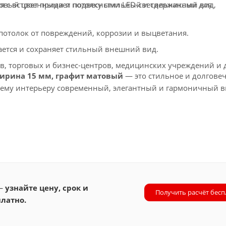
вый цвет придает потолку стильный и сдержанный вид,
ся с встроенными и подвесными LED-светильниками для
толок от повреждений, коррозии и выцветания.
ется и сохраняет стильный внешний вид.
в, торговых и бизнес-центров, медицинских учреждений и 
ширина 15 мм, графит матовый
— это стильное и долгове
шему интерьеру современный, элегантный и гармоничный в
 —
узнайте цену, срок и
Получить расчёт бесп
латно.