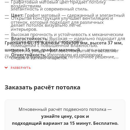
Графитовый матовый цвет придает потолку
воздействиям.
элегантность и современный стиль.
Цвет:
Графит матовый — сдержанный и элегантный
Открытая конструкция улучшает вентиляцию и
оттенок, который подходит для различных
делает потолок визуально легче.
интерьеров.
Высокая прочность и устойчивость к механическим
Влагостойкость:
Высокая — идеально подходит для
повреждениям, влаге и коррозии.
Грильято GL-15 Жалюзи 100x300 мм, высота 37 мм,
помещений с повышенной влажностью.
ширина 15 мм, графит матовый
— это надежное,
Простота ухода — матовое покрытие не оставляет
Огнестойкость:
Изготовлен из негорючих
стильное и функциональное потолочное решение,
следов и легко очищается.
материалов, соответствует современным стандартам
которое придаст вашему интерьеру элегантность,
Универсальное применение — подходит для
безопасности.
пространство и долговечность.
офисов, торговых центров, бизнес-пространств,
Совместимость с освещением:
Идеально
медицинских и общественных помещений.
сочетается с LED-светильниками и другими
Заказать расчёт потолка
осветительными системами.
Мгновенный расчёт подвесного потолка —
узнайте цену, срок и
подходящий вариант за 15 минут. Бесплатно.