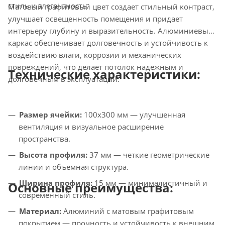
стиль и элегантность.
Матовый графитовый цвет создает стильный контраст,
улучшает освещенность помещения и придает
интерьеру глубину и выразительность. Алюминиевый
каркас обеспечивает долговечность и устойчивость к
воздействию влаги, коррозии и механических
повреждений, что делает потолок надежным и
Технические характеристики:
долговечным в эксплуатации.
Размер ячейки:
100x300 мм — улучшенная
вентиляция и визуальное расширение
пространства.
Высота профиля:
37 мм — четкие геометрические
линии и объемная структура.
Ширина профиля:
15 мм — минималистичный и
Основные преимущества:
современный стиль.
Материал:
Алюминий с матовым графитовым
покрытием — прочность и устойчивость к внешним