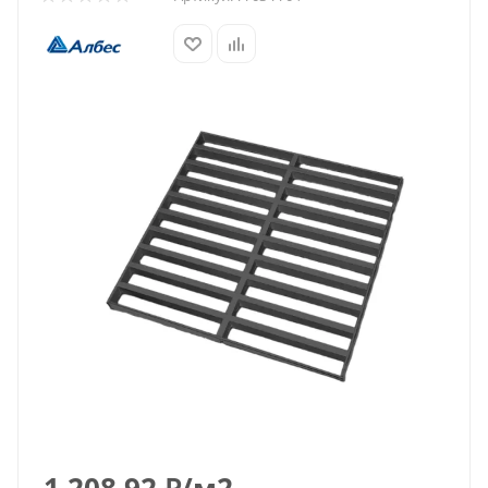
1 208.92
₽
/м2