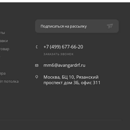
Подписаться на рассылку
аты
авки
+7 (499) 677-66-20
товар
ЗАКАЗАТЬ ЗВОНОК
т
mm6@avangardrf.ru
ера
Москва, БЦ 10, Рязанский
ёт потолка
проспект дом 3Б, офис 311