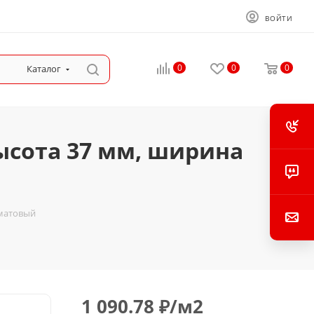
ВОЙТИ
0
0
0
Каталог
ысота 37 мм, ширина
 матовый
1 090.78
₽
/м2