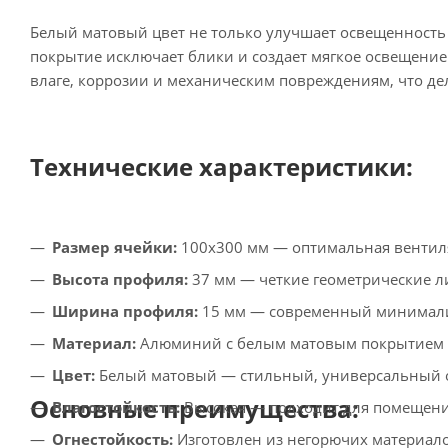
Белый матовый цвет не только улучшает освещенность 
покрытие исключает блики и создает мягкое освещение
влаге, коррозии и механическим повреждениям, что де
Технические характеристики:
Размер ячейки:
100x300 мм — оптимальная вентиля
Высота профиля:
37 мм — четкие геометрические л
Ширина профиля:
15 мм — современный минимали
Материал:
Алюминий с белым матовым покрытием —
Цвет:
Белый матовый — стильный, универсальный о
Основные преимущества:
Влагостойкость:
Высокая — подходит для помещен
Огнестойкость:
Изготовлен из негорючих материало