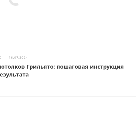
Ж
—
16.07.2024
отолков Грильято: пошаговая инструкция
результата