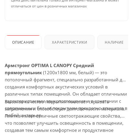
Цена действительна только для интернет-магазина и может
отличаться от цен в розничных магазинах
ОПИСАНИЕ
ХАРАКТЕРИСТИКИ
НАЛИЧИЕ
Армстронг OPTIMA L CANOPY Средний
прямоугольник
(1200x1800 мм, белый) — это
потолочный фрагмент, специально разработанный для
создания комфортных акустических условий в
различных типах помещений. Он обладает отличными
характеристиками звукопоглощения и в сочетании с
Высокое качество покрытия помогает скрывать
современным белым покрытием прекрасно впишется в
загрязнения и способствует долговечности материала.
любой интерьер.
Плитка имеет отличные светоотражающие свойства,
что позволяет улучшить освещенность в помещении,
создавая тем самым комфортное и продуктивное