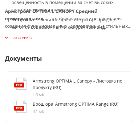
освещенность в помещении за счет высоких
светоотражающих качеств.
Армстронг OPTIMA L CANOPY Средний
прямоугольник
— это превосходное решение для
Эстетика
: Стильное белое покрытие придает
создания функциональных, долговечных и стильных
потолку современный и аккуратный вид.
потолков с покрытием
белый
, подходящее для
Устойчивость к влаге
: Идеально подходит для
коммерческих и общественных помещений.
эксплуатации в помещениях с повышенной
влажностью.
Документы
Armstrong OPTIMA L Canopy - Листовка по
продукту (RU)
1,9 мб
Брошюра_Armstrong OPTIMA Range (RU)
4,1 мб