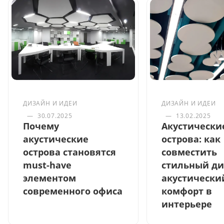
ДИЗАЙН И ИДЕИ
ДИЗАЙН И ИДЕИ
—
30.07.2025
—
13.02.2025
Почему
Акустически
акустические
острова: как
острова становятся
совместить
must-have
стильный ди
элементом
акустически
современного офиса
комфорт в
интерьере