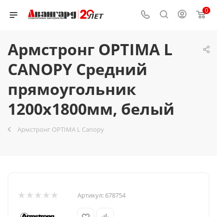
0
Армстронг OPTIMA L
CANOPY Средний
прямоугольник
1200x1800мм, белый
Армстронг OPTIMA L Canopy
Артикул:
678754