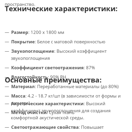
пространство.
Технические характеристики:
Размер
: 1200 x 1800 мм
Покрытие
: Белое с матовой поверхностью
Звукопоглощение
: Высокий коэффициент
звукопоглощения
Коэффициент светоотражения
: 87%
Влагостойкость
: 90% RH
Основные преимущества:
Материал
: Переработанные материалы (до 80%)
Масса
: 4.2 - 18.7 кг/шт (в зависимости от формы и
размера)
Акустические характеристики
: Высокий
коэффициент звукопоглощения для создания
Метод очистки
: Сухая ткань
комфортной акустической среды.
Светоотражающие свойства
: Повышает