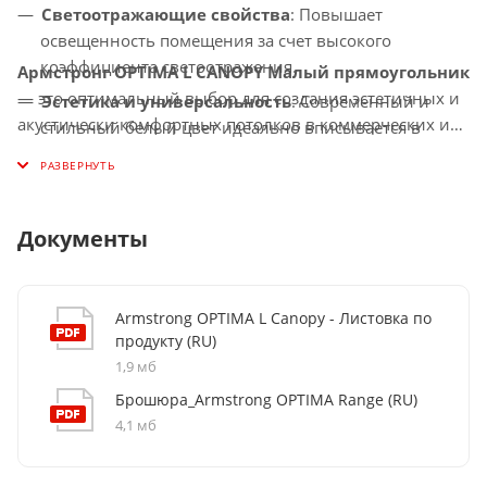
Светоотражающие свойства
: Повышает
освещенность помещения за счет высокого
коэффициента светоотражения.
Армстронг OPTIMA L CANOPY Малый прямоугольник
— это оптимальный выбор для создания эстетичных и
Эстетика и универсальность
: Современный и
акустически комфортных потолков в коммерческих и
стильный белый цвет идеально вписывается в
общественных помещениях.
любой интерьер.
Устойчивость к влаге
: Плита идеально подходит
для помещений с повышенной влажностью.
Документы
Armstrong OPTIMA L Canopy - Листовка по
продукту (RU)
1,9 мб
Брошюра_Armstrong OPTIMA Range (RU)
4,1 мб