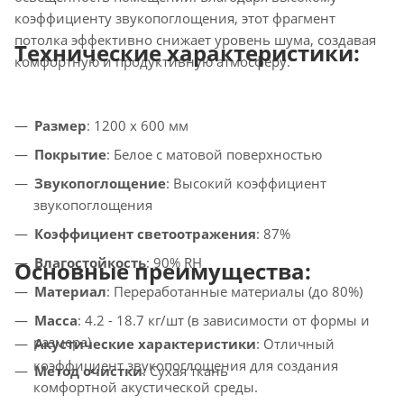
коэффициенту звукопоглощения, этот фрагмент
потолка эффективно снижает уровень шума, создавая
Технические характеристики:
комфортную и продуктивную атмосферу.
Размер
: 1200 x 600 мм
Покрытие
: Белое с матовой поверхностью
Звукопоглощение
: Высокий коэффициент
звукопоглощения
Коэффициент светоотражения
: 87%
Влагостойкость
: 90% RH
Основные преимущества:
Материал
: Переработанные материалы (до 80%)
Масса
: 4.2 - 18.7 кг/шт (в зависимости от формы и
размера)
Акустические характеристики
: Отличный
коэффициент звукопоглощения для создания
Метод очистки
: Сухая ткань
комфортной акустической среды.