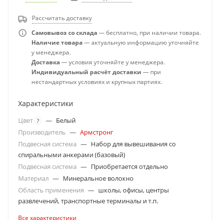
Рассчитать доставку
Самовывоз со склада
— бесплатно, при наличии товара.
Наличие товара
— актуальную информацию уточняйте
у менеджера.
Доставка
— условия уточняйте у менеджера.
Индивидуальный расчёт доставки
— при
нестандартных условиях и крупных партиях.
Характеристики
Цвет
—
Белый
?
Производитель
—
Армстронг
Подвесная система
—
Набор для вывешивания со
спиральными анкерами (базовый)
Подвесная система
—
Приобретается отдельно
Материал
—
Минеральное волокно
Область применения
—
школы, офисы, центры
развлечений, транспортные терминалы и т.п.
Все характеристики