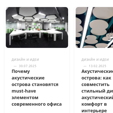
ДИЗАЙН И ИДЕИ
ДИЗАЙН И ИДЕИ
—
30.07.2025
—
13.02.2025
Почему
Акустически
акустические
острова: как
острова становятся
совместить
must-have
стильный ди
элементом
акустически
современного офиса
комфорт в
интерьере