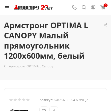
0
Армстронг OPTIMA L
CANOPY Малый
прямоугольник
1200x600мм, белый
Армстронг OPTIMA L Canopy
Артикул:
678751/BPCS4977WHJ2