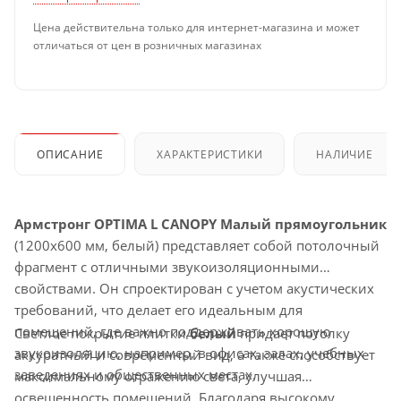
Цена действительна только для интернет-магазина и может
отличаться от цен в розничных магазинах
ОПИСАНИЕ
ХАРАКТЕРИСТИКИ
НАЛИЧИЕ
Армстронг OPTIMA L CANOPY Малый прямоугольник
(1200x600 мм, белый) представляет собой потолочный
фрагмент с отличными звукоизоляционными
свойствами. Он спроектирован с учетом акустических
требований, что делает его идеальным для
помещений, где важно поддерживать хорошую
Светлое покрытие плитки
белый
придает потолку
звукоизоляцию, например, в офисах, залах, учебных
аккуратный и современный вид, а также способствует
заведениях и общественных местах.
максимальному отражению света, улучшая
освещенность помещений. Благодаря высокому